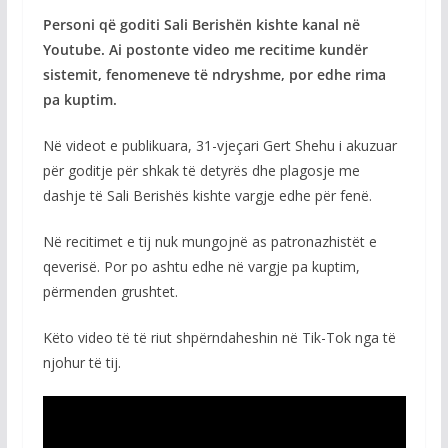
Personi që goditi Sali Berishën kishte kanal në
Youtube. Ai postonte video me recitime kundër
sistemit, fenomeneve të ndryshme, por edhe rima
pa kuptim.
Në videot e publikuara, 31-vjeçari Gert Shehu i akuzuar
për goditje për shkak të detyrës dhe plagosje me
dashje të Sali Berishës kishte vargje edhe për fenë.
Në recitimet e tij nuk mungojnë as patronazhistët e
qeverisë. Por po ashtu edhe në vargje pa kuptim,
përmenden grushtet.
Këto video të të riut shpërndaheshin në Tik-Tok nga të
njohur të tij.