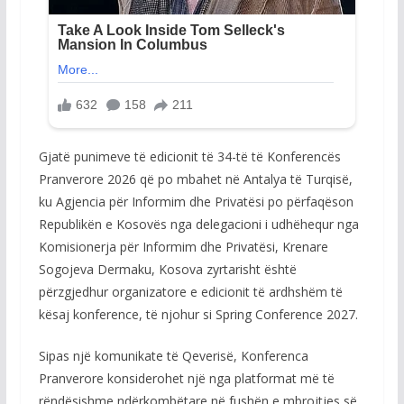
Gjatë punimeve të edicionit të 34-të të Konferencës
Pranverore 2026 që po mbahet në Antalya të Turqisë,
ku Agjencia për Informim dhe Privatësi po përfaqëson
Republikën e Kosovës nga delegacioni i udhëhequr nga
Komisionerja për Informim dhe Privatësi, Krenare
Sogojeva Dermaku, Kosova zyrtarisht është
përzgjedhur organizatore e edicionit të ardhshëm të
kësaj konference, të njohur si Spring Conference 2027.
Sipas një komunikate të Qeverisë, Konferenca
Pranverore konsiderohet një nga platformat më të
rëndësishme ndërkombëtare në fushën e mbrojtjes së