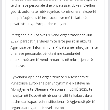
të dhënave personale dhe privatësisë, duke mbledhur
çdo vit autoritete mbikëqyrëse, komisionerë, ekspertë
dhe përfaqësues të institucioneve më të larta të
privatësisë nga Evropa dhe më gjerë.
Përzgjedhja e Kosovës si vend organizator për vitin
2027, paraqet një vlerësim të lartë për rolin aktiv të
Agjencisë për Informim dhe Privatësi në mbrojtjen e të
dhënave personale, përkitazi me standardet
ndërkombëtare të vendimmarrjes në mbrojtjen e të
dhënave.
Ky vendim vjen pas organizimit të suksesshëm të
Punëtorisë Evropiane për Shqyrtimin e Rasteve në
Mbrojtjen e të Dhënave Personale – ECHË 2025, të
mbajtur në Kosovë në nëntor të vitit të kaluar, duke
dëshmuar kapacitetin institucional të Agjencisë për të
organizuar ngjarje të nivelit evropian.