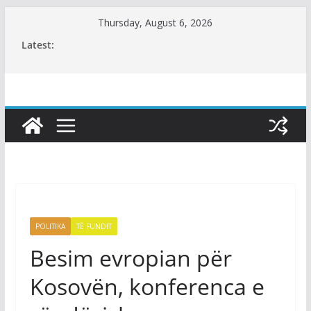
Skip
Thursday, August 6, 2026
to
Latest:
content
POLITIKA
TË FUNDIT
​Besim evropian për
Kosovën, konferenca e