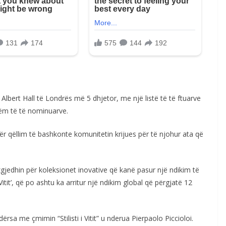
Albert Hall të Londrës më 5 dhjetor, me një listë të të ftuarve
ëm të të nominuarve.
ër qëllim të bashkonte komunitetin krijues për të njohur ata që
n e zgjedhin për koleksionet inovative që kanë pasur një ndikim të
it’, që po ashtu ka arritur një ndikim global që përgjatë 12
dërsa me çmimin “Stilisti i Vitit” u nderua Pierpaolo Piccioloi.