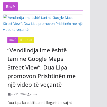
Rozë
ROZË
TË FUNDIT
“Vendlindja ime është
tani në Google Maps
Street View”, Dua Lipa
promovon Prishtinën me
një video të veçantë
July 31, 2026
admin
Dua Lipa ka publikuar në llogarinë e saj në