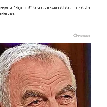
heqës të Ndryshimit”, të cilët theksuan stilistët, markat dhe
industrisë.