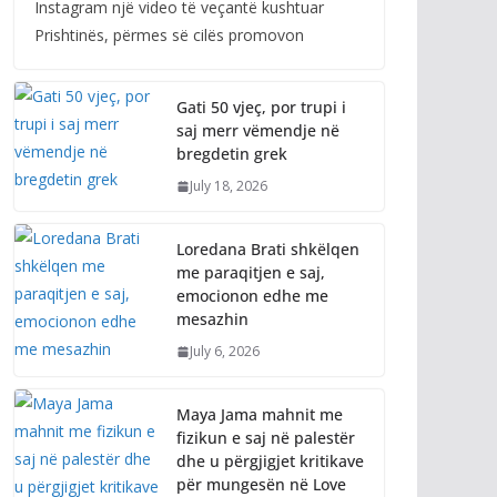
Instagram një video të veçantë kushtuar
Prishtinës, përmes së cilës promovon
Gati 50 vjeç, por trupi i
saj merr vëmendje në
bregdetin grek
July 18, 2026
Loredana Brati shkëlqen
me paraqitjen e saj,
emocionon edhe me
mesazhin
July 6, 2026
Maya Jama mahnit me
fizikun e saj në palestër
dhe u përgjigjet kritikave
për mungesën në Love