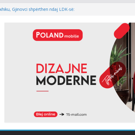
xhiku, Gjinovci shpërthen ndaj LDK-së:
e njëherë…
DINI: NEXHMEDIN ISENI-NEÇKI,
L I TRIMËRISË DHE DINJITETIT
l: Kur rezultati zgjedhor është
 i kryeparlamentarit për LDK’në papritmas
al” dhe pa rëndësi
 Pesë zyrtarët e Listës Serbe do të
ndehur
hur me armatosjen e Serbisë, e quan
onale”