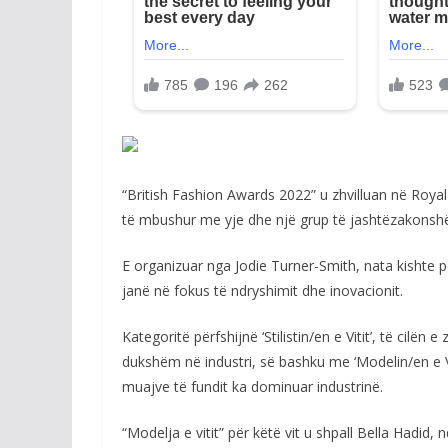
“British Fashion Awards 2022” u zhvilluan në Royal 
të mbushur me yje dhe një grup të jashtëzakonsh
E organizuar nga Jodie Turner-Smith, nata kishte p
janë në fokus të ndryshimit dhe inovacionit.
Kategoritë përfshijnë ‘Stilistin/en e Vitit’, të cilë
dukshëm në industri, së bashku me ‘Modelin/en e Vit
muajve të fundit ka dominuar industrinë.
“Modelja e vitit” për këtë vit u shpall Bella Hadid, n