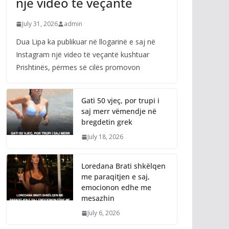
një video të veçantë
July 31, 2026
admin
Dua Lipa ka publikuar në llogarinë e saj në
Instagram një video të veçantë kushtuar
Prishtinës, përmes së cilës promovon
Gati 50 vjeç, por trupi i
saj merr vëmendje në
bregdetin grek
July 18, 2026
Loredana Brati shkëlqen
me paraqitjen e saj,
emocionon edhe me
mesazhin
July 6, 2026