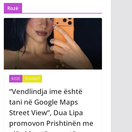
Rozë
ROZË
TË FUNDIT
“Vendlindja ime është
tani në Google Maps
Street View”, Dua Lipa
promovon Prishtinën me