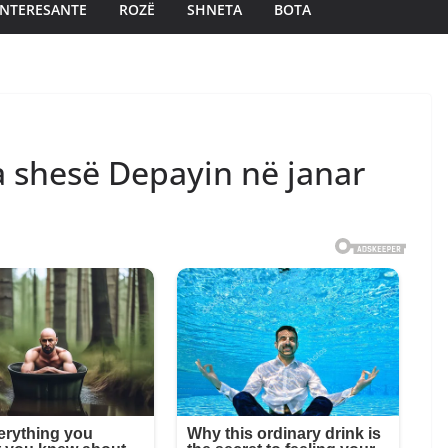
INTERESANTE
ROZË
SHNETA
BOTA
a shesë Depayin në janar