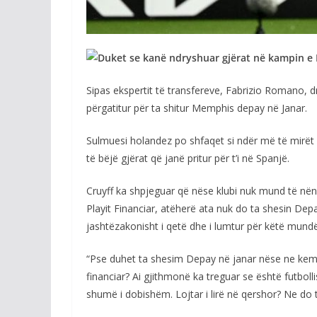
Duket se kanë ndryshuar gjërat në kampin e 
Sipas ekspertit të transfereve, Fabrizio Romano, dre
përgatitur për ta shitur Memphis depay në Janar.
Sulmuesi holandez po shfaqet si ndër më të mirët
të bëjë gjërat që janë pritur për t’i në Spanjë.
Cruyff ka shpjeguar që nëse klubi nuk mund të nënsh
Playit Financiar, atëherë ata nuk do ta shesin De
jashtëzakonisht i qetë dhe i lumtur për këtë mundë
“Pse duhet ta shesim Depay në janar nëse ne kemi vë
financiar? Ai gjithmonë ka treguar se është futbolli
shumë i dobishëm. Lojtar i lirë në qershor? Ne do