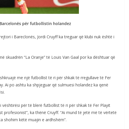
Barcelonës për futbollistin holandez
jtori i Bareclonës, Jordi Cruyff ka treguar që klubi nuk është i
 në skuadrën “La Oranje” të Louis Van Gaal por ka dështuar që
kruajë me një futbollist të ri për shkak të rregullave të Fer
pay. Ai po ashtu ka shpjeguar që sulmuesi holandez ka qenë
si.
shtirësi për të blerë futbollist të ri për shkak të Fer Playit
st profesionist”, ka thënë Cruyff. “Ai mund të jetë më të vërtetë
 ta shohim këtë muajin e ardhshëm”.