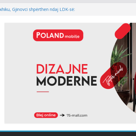
hur me armatosjen e Serbisë, e quan
onale”
xhiku, Gjinovci shpërthen ndaj LDK-së:
e njëherë…
DINI: NEXHMEDIN ISENI-NEÇKI,
L I TRIMËRISË DHE DINJITETIT
l: Kur rezultati zgjedhor është
 i kryeparlamentarit për LDK’në papritmas
al” dhe pa rëndësi
 Pesë zyrtarët e Listës Serbe do të
ndehur