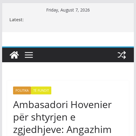
Skip
Friday, August 7, 2026
to
Latest:
content
POLITIKA
TË FUNDIT
​Ambasadori Hovenier
për shtyrjen e
zgjedhjeve: Angazhim