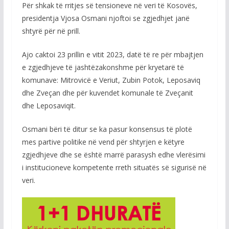
Për shkak të rritjes së tensioneve në veri të Kosovës,
presidentja Vjosa Osmani njoftoi se zgjedhjet janë
shtyrë për në prill.
Ajo caktoi 23 prillin e vitit 2023, datë të re për mbajtjen
e zgjedhjeve të jashtëzakonshme për kryetarë të
komunave: Mitrovicë e Veriut, Zubin Potok, Leposaviq
dhe Zveçan dhe për kuvendet komunale të Zveçanit
dhe Leposaviqit.
Osmani bëri të ditur se ka pasur konsensus të plotë
mes partive politike në vend për shtyrjen e këtyre
zgjedhjeve dhe se është marrë parasysh edhe vlerësimi
i institucioneve kompetente rreth situatës së sigurisë në
veri.