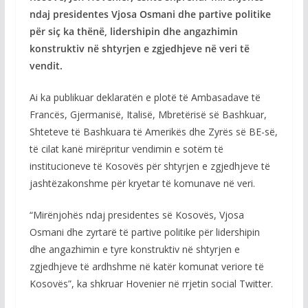
ndaj presidentes Vjosa Osmani dhe partive politike
për siç ka thënë, lidershipin dhe angazhimin
konstruktiv në shtyrjen e zgjedhjeve në veri të
vendit.
Ai ka publikuar deklaratën e plotë të Ambasadave të
Francës, Gjermanisë, Italisë, Mbretërisë së Bashkuar,
Shteteve të Bashkuara të Amerikës dhe Zyrës së BE-së,
të cilat kanë mirëpritur vendimin e sotëm të
institucioneve të Kosovës për shtyrjen e zgjedhjeve të
jashtëzakonshme për kryetar të komunave në veri.
“Mirënjohës ndaj presidentes së Kosovës, Vjosa
Osmani dhe zyrtarë të partive politike për lidershipin
dhe angazhimin e tyre konstruktiv në shtyrjen e
zgjedhjeve të ardhshme në katër komunat veriore të
Kosovës”, ka shkruar Hovenier në rrjetin social Twitter.