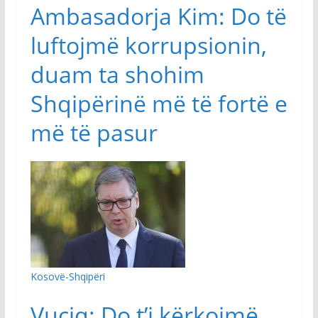
Ambasadorja Kim: Do të
luftojmë korrupsionin,
duam ta shohim
Shqipërinë më të fortë e
më të pasur
Kosovë-Shqipëri
Vuçiq: Do t’i kërkojmë