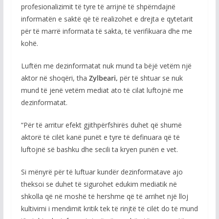
profesionalizimit të tyre të arrijnë të shpërndajnë
informatën e saktë që të realizohet e drejta e qytetarit
për të marrë informata të sakta, të verifikuara dhe me
kohë.
Luftën me dezinformatat nuk mund ta bëjë vetëm një
aktor në shoqëri, tha
Zylbeari,
për të shtuar se nuk
mund të jenë vetëm mediat ato të cilat luftojnë me
dezinformatat.
“Për të arritur efekt gjithpërfshirës duhet që shumë
aktorë të cilët kanë punët e tyre të definuara që të
luftojnë së bashku dhe secili ta kryen punën e vet.
Si mënyrë për të luftuar kundër dezinformatave ajo
theksoi se duhet të sigurohet edukim mediatik në
shkolla që në moshë të hershme që të arrihet një lloj
kultivimi i mendimit kritik tek të rinjtë të cilët do të mund