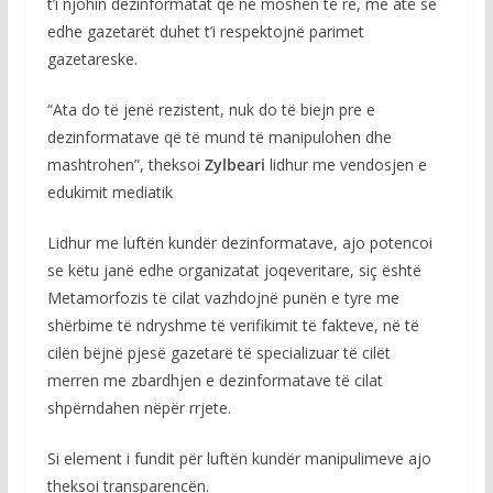
t’i njohin dezinformatat që në moshën të re, me atë se
edhe gazetarët duhet t’i respektojnë parimet
gazetareske.
“Ata do të jenë rezistent, nuk do të biejn pre e
dezinformatave që të mund të manipulohen dhe
mashtrohen”, theksoi
Zylbeari
lidhur me vendosjen e
edukimit mediatik
Lidhur me luftën kundër dezinformatave, ajo potencoi
se këtu janë edhe organizatat joqeveritare, siç është
Metamorfozis të cilat vazhdojnë punën e tyre me
shërbime të ndryshme të verifikimit të fakteve, në të
cilën bëjnë pjesë gazetarë të specializuar të cilët
merren me zbardhjen e dezinformatave të cilat
shpërndahen nëpër rrjete.
Si element i fundit për luftën kundër manipulimeve ajo
theksoi transparencën.