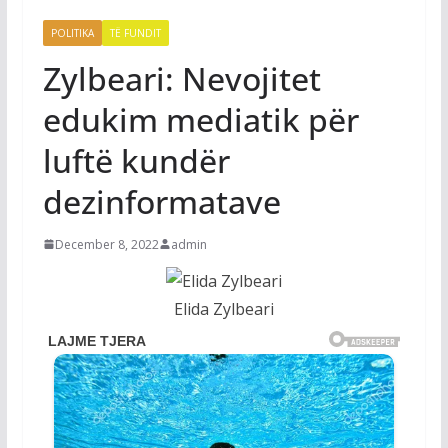
POLITIKA
TË FUNDIT
Zylbeari: Nevojitet
edukim mediatik për
luftë kundër
dezinformatave
December 8, 2022
admin
Elida Zylbeari