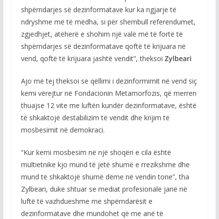
shpërndarjes së dezinformatave kur ka ngjarje të
ndryshme më të mëdha, si për shembull referendumet,
zgjedhjet, atëherë e shohim një valë më të fortë të
shpërndarjes së dezinformatave qoftë të krijuara në
vend, qoftë të krijuara jashtë vendit”, theksoi
Zylbeari
Ajo më tej theksoi se qëllimi i dezinformimit në vend siç
kemi vërejtur në Fondacionin Metamorfozis, që merren
thuajse 12 vite me luftën kundër dezinformatave, është
të shkaktojë destabilizim të vendit dhe krijim të
mosbesimit në demokraci.
“Kur kemi mosbesim në një shoqëri e cila është
multietnike kjo mund të jetë shumë e rrezikshme dhe
mund të shkaktojë shumë dëme në vendin tone”, tha
Zylbeari, duke shtuar se mediat profesionale janë në
luftë të vazhdueshme me shpërndarësit e
dezinformatave dhe mundohet që me anë të