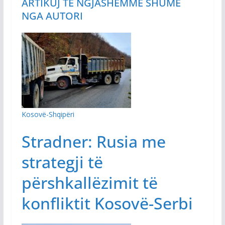
ARTIKUJ TË NGJASHËM
MË SHUMË
NGA AUTORI
Kosovë-Shqipëri
Stradner: Rusia me
strategji të
përshkallëzimit të
konfliktit Kosovë-Serbi