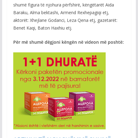
shumë figura të njohura përfshirë, këngëtarët Aida
Baraku, Alma bektashi, Armend Rexhepagiqi etj,
aktorët: Xhejlane Godanci, Leza Qena etj, gazetarët:
Benet Kaqi, Baton Haxhiu etj.
Për më shumë dëgjoni këngën në videon më poshtë: