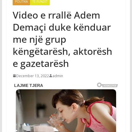
POLITIKA
TË FUNDIT
Video e rrallë Adem
Demaçi duke kënduar
me një grup
këngëtarësh, aktorësh
e gazetarësh
December 13, 2022
admin