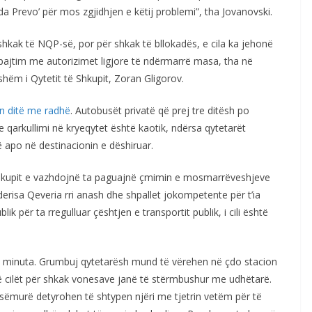
a Prevo’ për mos zgjidhjen e këtij problemi”, tha Jovanovski.
 shkak të NQP-së, por për shkak të bllokadës, e cila ka jehonë
 pajtim me autorizimet ligjore të ndërmarrë masa, tha në
shëm i Qytetit të Shkupit, Zoran Gligorov.
ën ditë me radhë
. Autobusët privatë që prej tre ditësh po
ve qarkullimi në kryeqytet është kaotik, ndërsa qytetarët
apo në destinacionin e dëshiruar.
hkupit e vazhdojnë ta paguajnë çmimin e mosmarrëveshjeve
derisa Qeveria rri anash dhe shpallet jokompetente për t’ia
 për ta rregulluar çështjen e transportit publik, i cili është
30 minuta. Grumbuj qytetarësh mund të vërehen në çdo stacion
 të cilët për shkak vonesave janë të stërmbushur me udhëtarë.
sëmurë detyrohen të shtypen njëri me tjetrin vetëm për të