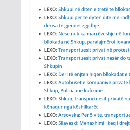
LEXO:
Shkupi në ditën e tretë të blloka
LEXO:
Shkupi për të dytën ditë me radh
derisa të gjendet zgjidhje
LEXO:
Nëse nuk ka marrëveshje në fund
bllokada në Shkup, paralajmëroi Jovan
LEXO:
Transportuesit privat në protes
LEXO:
Transportuesit privat nesër do ta
Shkupin
LEXO:
Deri të enjten hiqen bllokadat e
LEXO:
Autobusët e kompanive private 
Shkup, Policia me kufizime
LEXO:
Shkup, transportuesit privatë nuk
kënaqur nga këshilltarët
LEXO:
Arsovska: Për 5 vite, transportue
LEXO:
Sllaveski: Menaxhimi i keq i drej