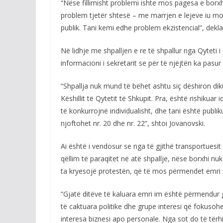
“Nëse fillimisht problemi ishte mos pagesa e borxh
problem tjetër shtesë – me marrjen e lejeve iu mo
publik. Tani kemi edhe problem ekzistencial”, dekla
Në lidhje me shpalljen e re të shpallur nga Qyteti 
informacioni i sekretarit se për të njëjtën ka pasu
“Shpallja nuk mund të bëhet ashtu siç dëshiron dik
Këshillit të Qytetit të Shkupit. Pra, është rishikuar
të konkurrojnë individualisht, dhe tani është publiku
njoftohet nr. 20 dhe nr. 22”, shtoi Jovanovski.
Ai është i vendosur se nga të gjithë transportuesit 
qëllim të paraqitet në atë shpallje, nëse borxhi nuk 
ta kryesojë protestën, që të mos përmendet emri i t
“Gjatë ditëve të kaluara emri im është përmendur g
të caktuara politike dhe grupe interesi që fokusoh
interesa biznesi apo personale. Nga sot do të tërh