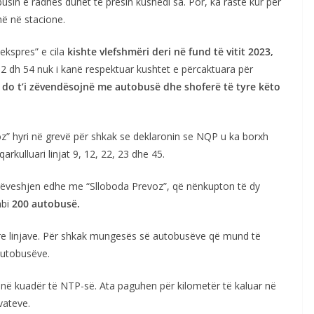
busin e radhës duhet të presin kushedi sa. Por, ka raste kur për
ë në stacione.
kspres” e cila
kishte vlefshmëri deri në fund të vitit 2023,
 52 dh 54 nuk i kanë respektuar kushtet e përcaktuara për
e
do t’i zëvendësojnë me autobusë dhe shoferë të tyre këto
” hyri në grevë për shkak se deklaronin se NQP u ka borxh
arkulluari linjat 9, 12, 22, 23 dhe 45.
arrëveshjen edhe me “Slloboda Prevoz”, që nënkupton të dy
bi
200 autobusë.
yre linjave. Për shkak mungesës së autobusëve që mund të
autobusëve.
ar në kuadër të NTP-së. Ata paguhen për kilometër të kaluar në
vateve.