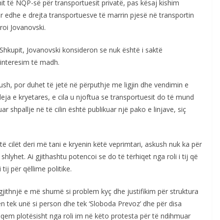
it të NQP-së për transportuesit privatë, pas kësaj kishim
r edhe e drejta transportuesve të marrin pjesë në transportin
roi Jovanovski.
i Shkupit, Jovanovski konsideron se nuk është i saktë
r interesim të madh.
ush, por duhet të jetë në përputhje me ligjin dhe vendimin e
 ideja e kryetares, e cila u njoftua se transportuesit do të mund
ar shpallje në të cilin është publikuar një pako e linjave, siç
të cilët deri më tani e kryenin këtë veprimtari, askush nuk ka për
shlyhet. Ai gjithashtu potencoi se do të tërhiqet nga roli i tij që
ij për qëllime politike.
jithnjë e më shumë si problem kyç dhe justifikim për struktura
en tek unë si person dhe tek ‘Sloboda Prevoz’ dhe për disa
iqem plotësisht nga roli im në këto protesta për të ndihmuar