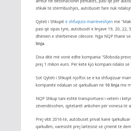
arritur në destinacionin përkatës, pasi që për auto
shkak të stërmbushjes, autobusët fare nuk ndalojn
Qyteti i Shkupit
e shfuqizoi marrëveshjen
me “Make
pasi që sipas tyre, autobusët e linjave 19, 20, 22,
dhënien e shërbimeve cilësore. Nga NQP thanë s
linja.
Disa ditë më vonë edhe kompania “Slloboda prevoz
prej 1 milion euro. Për këtë kjo kompani ndaloi së q
Sot Qyteti i Shkupit njoftoi se e ka shfuqizuar m
kompanitë ndaluan së qarkulluari në
10 linja
me m
NQP Shkup tani është transportuesi i vetëm i kët
zëvendësohen, qytetarët ankohen për vonesa të 
Prej vitit 2016-të, autobusët privat kanë qarkullu
qarkullim, varësisht prej lartësisë së çmimit të deri