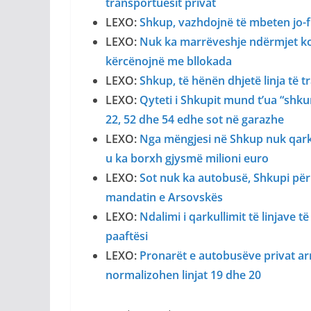
transportuesit privat
LEXO:
Shkup, vazhdojnë të mbeten jo-fun
LEXO:
Nuk ka marrëveshje ndërmjet kom
kërcënojnë me bllokada
LEXO:
Shkup, të hënën dhjetë linja të 
LEXO:
Qyteti i Shkupit mund t’ua “shku
22, 52 dhe 54 edhe sot në garazhe
LEXO:
Nga mëngjesi në Shkup nuk qarkul
u ka borxh gjysmë milioni euro
LEXO:
Sot nuk ka autobusë, Shkupi për 
mandatin e Arsovskës
LEXO:
Ndalimi i qarkullimit të linjave
paaftësi
LEXO:
Pronarët e autobusëve privat ar
normalizohen linjat 19 dhe 20