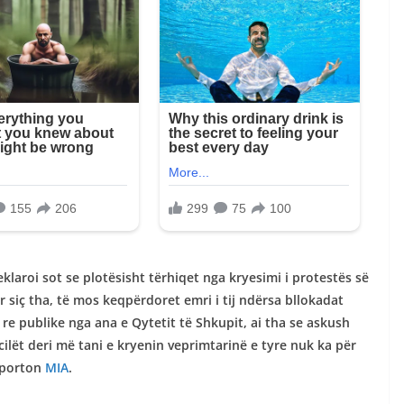
eklaroi sot se plotësisht tërhiqet nga kryesimi i protestës së
r siç tha, të mos keqpërdoret emri i tij ndërsa bllokadat
re publike nga ana e Qytetit të Shkupit, ai tha se askush
ilët deri më tani e kryenin veprimtarinë e tyre nuk ka për
raporton
MIA
.