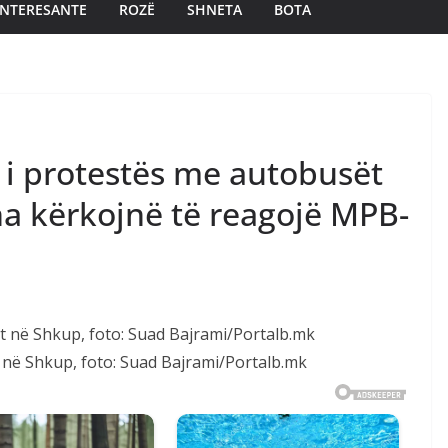
INTERESANTE
ROZË
SHNETA
BOTA
 i protestës me autobusët
a kërkojnë të reagojë MPB-
 në Shkup, foto: Suad Bajrami/Portalb.mk