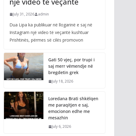
një video të veçantë
July 31, 2026
admin
Dua Lipa ka publikuar në llogarinë e saj në
Instagram një video të veçantë kushtuar
Prishtinës, përmes së cilës promovon
Gati 50 vjeç, por trupi i
saj merr vëmendje në
bregdetin grek
July 18, 2026
Loredana Brati shkëlqen
me paraqitjen e saj,
emocionon edhe me
mesazhin
July 6, 2026