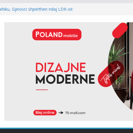
hur me armatosjen e Serbisë, e quan
onale”
xhiku, Gjinovci shpërthen ndaj LDK-së:
e njëherë…
DINI: NEXHMEDIN ISENI-NEÇKI,
L I TRIMËRISË DHE DINJITETIT
l: Kur rezultati zgjedhor është
 i kryeparlamentarit për LDK’në papritmas
al” dhe pa rëndësi
 Pesë zyrtarët e Listës Serbe do të
ndehur