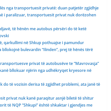
dës nga transportuesit privatë: duan patjetër zgjidhje
ë i paralizuar, transportuesit privat nuk dorëzohen
javë, të hënën me autobus përsëri do të ketë
ovski
të, qarkullimi në Shkup pothuajse i pamundur
 bllokojnë bulevardin “Ilinden”, prej të hënës tërë
 transportuesve privat të autobusëve te “Mavrovasja”
kanë bllokuar njërin nga udhëkryqet kryesore në
 do të vozisin derisa të zgjidhet problemi, ata janë të
sit privat nuk kanë paraqitur asnjë biletë të shitur
torit të NQP “Shkupi” është shkaktar i gjendjes me