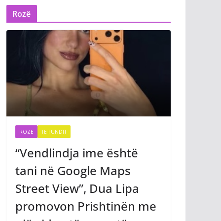
Rozë
ROZË
TË FUNDIT
“Vendlindja ime është
tani në Google Maps
Street View”, Dua Lipa
promovon Prishtinën me