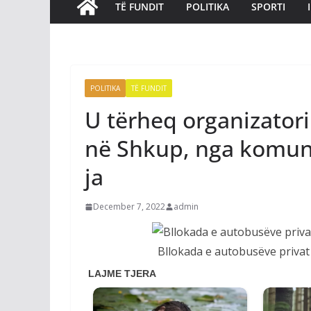
TË FUNDIT
POLITIKA
SPORTI
POLITIKA
TË FUNDIT
U tërheq organizatori
në Shkup, nga komun
ja
December 7, 2022
admin
Bllokada e autobusëve privat