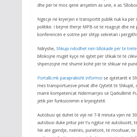
dhe për të mos qenë arsyetim as unë, e as ‘Sllobod
Ngecje në kryerjen e transportit publik nuk ka për
politike. I bëjmë thirrje MPB-së të reagojë dhe në
konferencën e sotme për shtyp sekretari i përgjith
Ndryshe,
Shkupi ndodhet nën bllokadë për të tret
bllokojnë rrugët kyçe në qytet për shkak të të cilë
shpenzojnë më shumë kohë për të shkuar në punë 
Portalb.mk paraprakisht informoi
se qytetarët e S
mes transportuesve privat dhe Qytetit të Shkupit, 
marrë kompetencat Ndërmarrjes së Qarkullimit Publik
jetik për funksionimin e kryeqytetit.
Autobusi që duhet të vijë në 7-8 minuta vjen në 
autobusi duke pritur për t’u ngjitur në autobusët,
Në atë gjendje, nxënës, punëtorë, të moshuar, të 