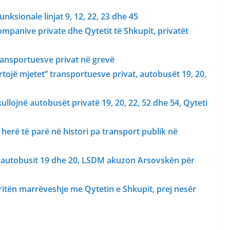
ksionale linjat 9, 12, 22, 23 dhe 45
panive private dhe Qytetit të Shkupit, privatët
transportuesve privat në grevë
rtojë mjetet” transportuesve privat, autobusët 19, 20,
lojnë autobusët privatë 19, 20, 22, 52 dhe 54, Qyteti
herë të parë në histori pa transport publik në
 të autobusit 19 dhe 20, LSDM akuzon Arsovskën për
ritën marrëveshje me Qytetin e Shkupit, prej nesër