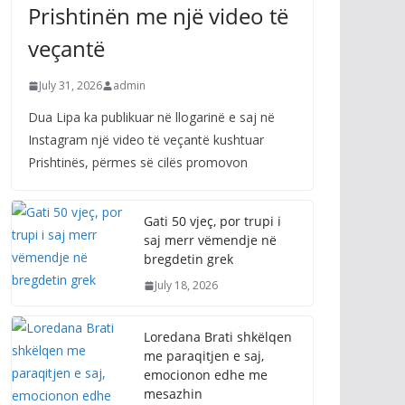
Prishtinën me një video të
veçantë
July 31, 2026
admin
Dua Lipa ka publikuar në llogarinë e saj në
Instagram një video të veçantë kushtuar
Prishtinës, përmes së cilës promovon
Gati 50 vjeç, por trupi i
saj merr vëmendje në
bregdetin grek
July 18, 2026
Loredana Brati shkëlqen
me paraqitjen e saj,
emocionon edhe me
mesazhin