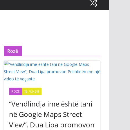
Rozë
ROZË
TË FUNDIT
“Vendlindja ime është tani
në Google Maps Street
View”, Dua Lipa promovon