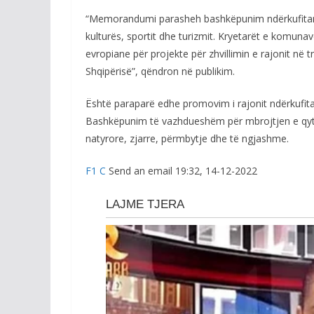
“Memorandumi parasheh bashkëpunim ndërkufitar t
kulturës, sportit dhe turizmit. Kryetarët e komuna
evropiane për projekte për zhvillimin e rajonit në
Shqipërisë”, qëndron në publikim.
Është paraparë edhe promovim i rajonit ndërkufitar 
Bashkëpunim të vazhdueshëm për mbrojtjen e qytet
natyrore, zjarre, përmbytje dhe të ngjashme.
F1 C
Send an email 19:32, 14-12-2022