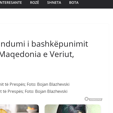
INTERESANTE
ROZË
SHNETA
BOTA
ndumi i bashkëpunimit
Maqedonia e Veriut,
qenit të Prespës; Foto: Bojan Blazhevski