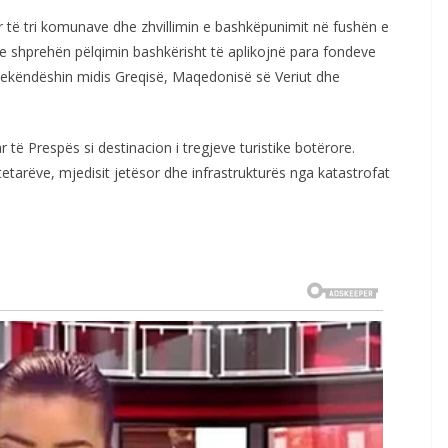
ë tri komunave dhe zhvillimin e bashkëpunimit në fushën e
ve shprehën pëlqimin bashkërisht të aplikojnë para fondeve
 trekëndëshin midis Greqisë, Maqedonisë së Veriut dhe
të Prespës si destinacion i tregjeve turistike botërore.
arëve, mjedisit jetësor dhe infrastrukturës nga katastrofat