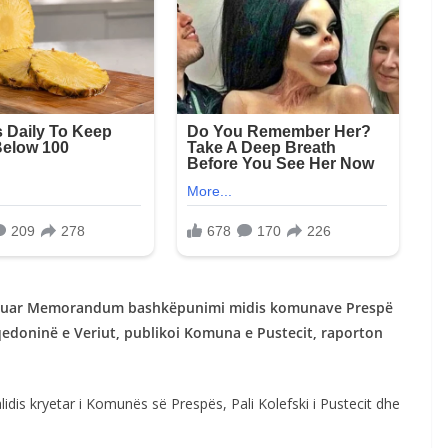
kruar Memorandum bashkëpunimi midis komunave Prespë
qedoninë e Veriut, publikoi Komuna e Pustecit, raporton
is kryetar i Komunës së Prespës, Pali Kolefski i Pustecit dhe