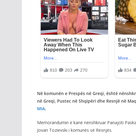
Në komunën e Prespës në Greqi, është nënsh
në Greqi, Pustec në Shqipëri dhe Resnjë në Ma
MIA
.
Memorandumin e kanë nënshkruar Panajoti Paskalid
Jovan Tozievski i komunës së Resnjës.