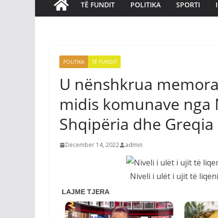
TË FUNDIT
POLITIKA
SPORTI
POLITIKA
TË FUNDIT
U nënshkrua memora
midis komunave nga 
Shqipëria dhe Greqia
December 14, 2022
admin
Niveli i ulët i ujit të li