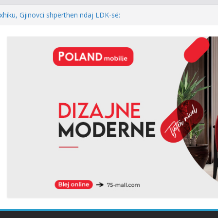
xhiku, Gjinovci shpërthen ndaj LDK-së:
e njëherë…
ultat/Kasolli ‘analizon’ veprimet e
as mocionit: Ia bënë më të lehtë LVV-së
l: Kur rezultati zgjedhor është
 i kryeparlamentarit për LDK’në papritmas
al” dhe pa rëndësi
 Pesë zyrtarët e Listës Serbe do të
ndehur
hur me armatosjen e Serbisë, e quan
onale”