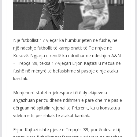
Një futbollist 17-vjeçar ka humbur jetën në fushë, në
një ndeshje futbollit të kampionatit të Të rinjve në
Kosovë. Ngjarja e rëndë ka ndodhur në ndeshjen A&N
– Trepça ’89, teksa 17-vjeçari Erjon Kajtazi u rrëzua në
fushë në mënyrë të befasishme si pasojë e një ataku
kardiak.
Menjëherë stafet mjekëspore tëtë dy ekipeve u
angazhuan për t’u dhënë ndihmën e parë dhe më pas e
dërguan në spitalin rajonal të Prizrenit, ku u konstatua
vdekja e tij për shkak të atakut kardiak.
Erjon Kajtazi ishte pjesë e Trepçës ’89, por ëndrra e tij