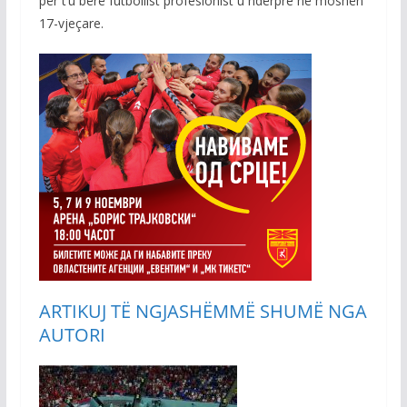
për t’u bërë futbollist profesionist u ndërpre në moshën
17-vjeçare.
ARTIKUJ TË NGJASHËM
MË SHUMË NGA
AUTORI