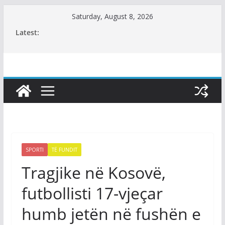
Skip
Saturday, August 8, 2026
to
Latest:
content
SPORTI
TË FUNDIT
Tragjike në Kosovë,
futbollisti 17-vjeçar
humb jetën në fushën e