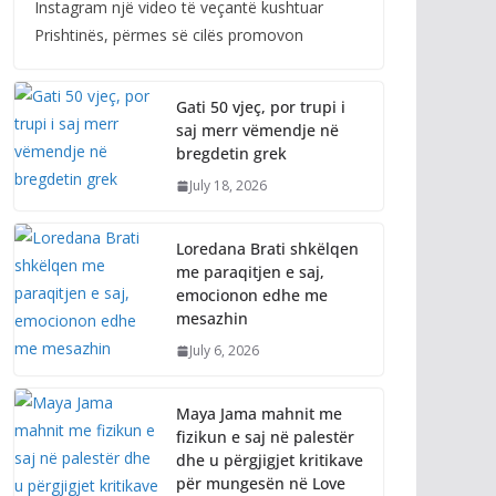
Instagram një video të veçantë kushtuar
Prishtinës, përmes së cilës promovon
Gati 50 vjeç, por trupi i
saj merr vëmendje në
bregdetin grek
July 18, 2026
Loredana Brati shkëlqen
me paraqitjen e saj,
emocionon edhe me
mesazhin
July 6, 2026
Maya Jama mahnit me
fizikun e saj në palestër
dhe u përgjigjet kritikave
për mungesën në Love