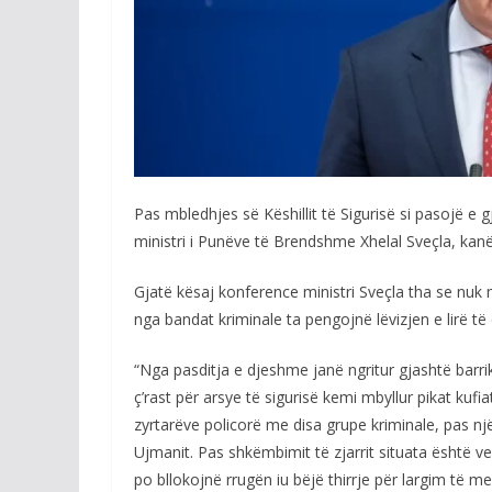
Pas mbledhjes së Këshillit të Sigurisë si pasojë e g
ministri i Punëve të Brendshme Xhelal Sveçla, kan
Gjatë kësaj konference ministri Sveçla tha se nuk
nga bandat kriminale ta pengojnë lëvizjen e lirë të
“Nga pasditja e djeshme janë ngritur gjashtë ba
ç’rast për arsye të sigurisë kemi mbyllur pikat kuf
zyrtarëve policorë me disa grupe kriminale, pas n
Ujmanit. Pas shkëmbimit të zjarrit situata është
po bllokojnë rrugën iu bëjë thirrje për largim të