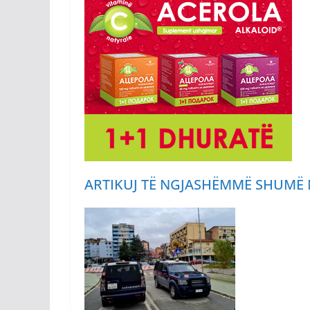
ARTIKUJ TË NGJASHËM
MË SHUMË 