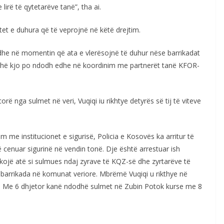
lirë të qytetarëve tanë”, tha ai.
tet e duhura që të veprojnë në këtë drejtim.
 dhe në momentin që ata e vlerësojnë të duhur nëse barrikadat
ithë kjo po ndodh edhe në koordinim me partnerët tanë KFOR-
orë nga sulmet në veri, Vuqiqi iu rikhtye detyrës së tij të viteve
m me institucionet e sigurisë, Policia e Kosovës ka arritur të
ë cenuar sigurinë në vendin tonë. Dje është arrestuar ish
tifikojë atë si sulmues ndaj zyrave të KQZ-së dhe zyrtarëve të
me barrikada në komunat veriore. Mbrëmë Vuqiqi u rikthye në
ar. Me 6 dhjetor kanë ndodhë sulmet në Zubin Potok kurse me 8