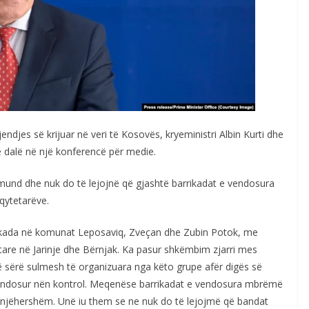
jendjes së krijuar në veri të Kosovës, kryeministri Albin Kurti dhe
ë dalë në një konferencë për medie.
 mund dhe nuk do të lejojnë që gjashtë barrikadat e vendosura
 qytetarëve.
rrikada në komunat Leposaviq, Zveçan dhe Zubin Potok, me
iatare në Jarinje dhe Bërnjak. Ka pasur shkëmbim zjarri mes
jë sërë sulmesh të organizuara nga këto grupe afër digës së
 vendosur nën kontrol. Meqenëse barrikadat e vendosura mbrëmë
 menjëhershëm. Unë iu them se ne nuk do të lejojmë që bandat