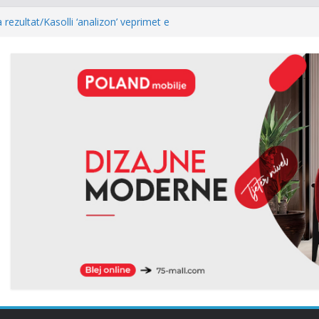
 rezultat/Kasolli ‘analizon’ veprimet e
e pas mocionit: Ia bënë më të lehtë LVV-së
togol: Kur rezultati zgjedhor është
ost i kryeparlamentarit për LDK’në papritmas
monial” dhe pa rëndësi
ria: Pesë zyrtarët e Listës Serbe do të
ë pandehur
lidhur me armatosjen e Serbisë, e quan
 rajonale”
Abdixhiku, Gjinovci shpërthen ndaj LDK-së:
edhe njëherë…