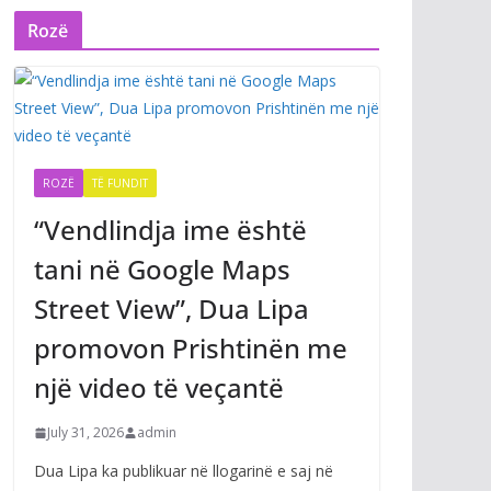
Rozë
ROZË
TË FUNDIT
“Vendlindja ime është
tani në Google Maps
Street View”, Dua Lipa
promovon Prishtinën me
një video të veçantë
July 31, 2026
admin
Dua Lipa ka publikuar në llogarinë e saj në