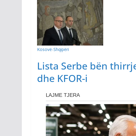
Kosovë-Shqipëri
Lista Serbe bën thirr
dhe KFOR-i