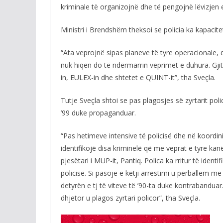
kriminale të organizojnë dhe të pengojnë lëvizjen e 
Ministri i Brendshëm theksoi se policia ka kapacite
“Ata veprojnë sipas planeve të tyre operacionale,
nuk hiqen do të ndërmarrin veprimet e duhura. Gj
in, EULEX-in dhe shtetet e QUINT-it”, tha Sveçla.
Tutje Sveçla shtoi se pas plagosjes së zyrtarit polic
’99 duke propaganduar.
“Pas hetimeve intensive të policisë dhe në koordini
identifikojë disa kriminelë që me veprat e tyre kan
pjesëtari i MUP-it, Pantiq. Polica ka rritur të iden
policisë. Si pasojë e këtji arrestimi u përballem 
detyrën e tj të viteve të ’90-ta duke kontrabandu
dhjetor u plagos zyrtari policor”, tha Sveçla.