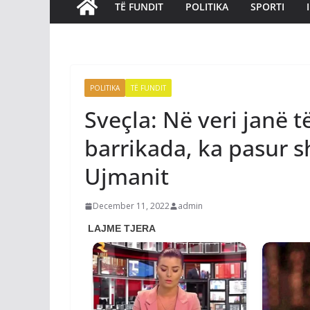
TË FUNDIT
POLITIKA
SPORTI
POLITIKA
TË FUNDIT
Sveçla: Në veri janë 
barrikada, ka pasur s
Ujmanit
December 11, 2022
admin