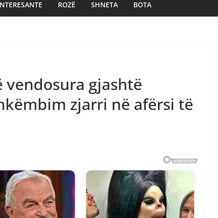
INTERESANTE
ROZË
SHNETA
BOTA
të vendosura gjashtë
hkëmbim zjarri në afërsi të