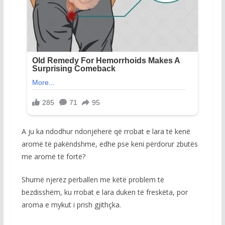
A ju ka ndodhur ndonjëherë që rrobat e lara të kenë
aromë të pakëndshme, edhe pse keni përdorur zbutës
me aromë të fortë?
Shumë njerëz përballen me këtë problem të
bezdisshëm, ku rrobat e lara duken të freskëta, por
aroma e mykut i prish gjithçka.