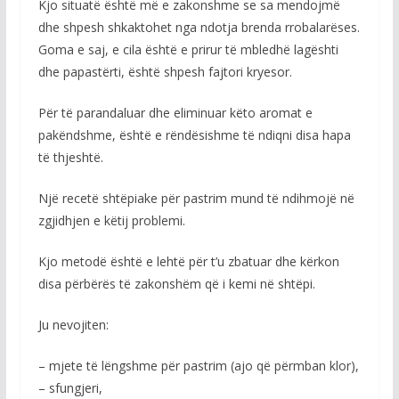
Kjo situatë është më e zakonshme se sa mendojmë
dhe shpesh shkaktohet nga ndotja brenda rrobalarëses.
Goma e saj, e cila është e prirur të mbledhë lagështi
dhe papastërti, është shpesh fajtori kryesor.
Për të parandaluar dhe eliminuar këto aromat e
pakëndshme, është e rëndësishme të ndiqni disa hapa
të thjeshtë.
Një recetë shtëpiake për pastrim mund të ndihmojë në
zgjidhjen e këtij problemi.
Kjo metodë është e lehtë për t’u zbatuar dhe kërkon
disa përbërës të zakonshëm që i kemi në shtëpi.
Ju nevojiten:
– mjete të lëngshme për pastrim (ajo që përmban klor),
– sfungjeri,