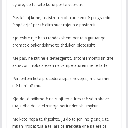
dy orë, që të ketë kohë për të vepruar.
Pas kësaj kohe, aktivizoni rrobalarësen në programin
“shpëlarje” për të eliminuar mjetin e pastrimit.
Kjo është një hap i rëndësishëm për të siguruar që
aromat e pakëndshme të zhduken plotësisht.
Më pas, në kutinë e detergjentit, shtoni limontozin dhe
aktivizoni rrobalarësen në temperaturën më të lartë.
Përsëriteni këtë procedurë sipas nevojës, më së miri
një herë në muaj.
Kjo do të ndihmojë në ruajtjen e freskisë së rrobave
tuaja dhe do të eliminojë përfundimisht mykun.
Me këto hapa të thjeshtë, ju do të jeni në gjendje të
mbani rrobat tuaja të lara të freskëta dhe pa erë të