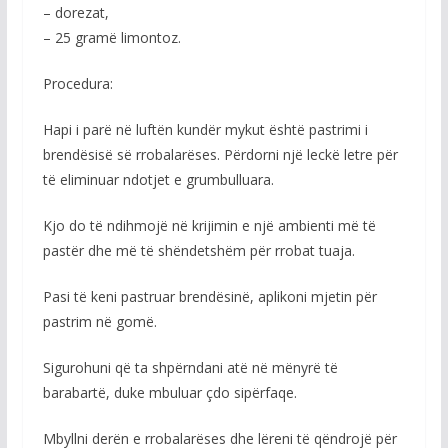
– dorezat,
– 25 gramë limontoz.
Procedura:
Hapi i parë në luftën kundër mykut është pastrimi i
brendësisë së rrobalarëses. Përdorni një leckë letre për
të eliminuar ndotjet e grumbulluara.
Kjo do të ndihmojë në krijimin e një ambienti më të
pastër dhe më të shëndetshëm për rrobat tuaja.
Pasi të keni pastruar brendësinë, aplikoni mjetin për
pastrim në gomë.
Sigurohuni që ta shpërndani atë në mënyrë të
barabartë, duke mbuluar çdo sipërfaqe.
Mbyllni derën e rrobalarëses dhe lëreni të qëndrojë për