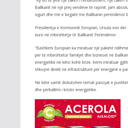
“Ky do të jetë një takim i rëndësishëm, një takim 
Ballkanit në një prej vendeve të rajonit. Jam absol
sigurt dhe më e begatë me Ballkanin perëndimor br
Presidentja e Komisionit Evropian, Ursula von der
euro në mbështetje të Ballkanit Perëndimor
“Bashkimi Europian ka miratuar një paketë ndihme 
për të mbështetur familjet dhe bizneset në Ballkan
energjetike në këto kohë krize. Kemi miratuar gjith
shkojnë direkt në infrastrukturë për energjinë e p
Në këtë samit diskutohen temat pasojat e pushtimit
dhe përballimi i krizës energjetike.