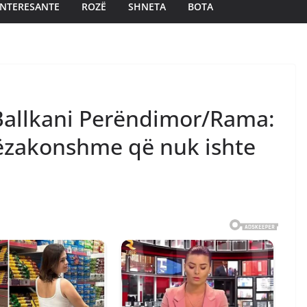
INTERESANTE
ROZË
SHNETA
BOTA
-Ballkani Perëndimor/Rama:
htëzakonshme që nuk ishte