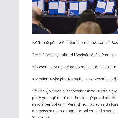
Në Tiranë për herë të parë po mbahet samiti i Bas
Rreth 2 orë, kryeministri i Shqipërisë, Edi Rama prit
Kjo është hera e parë që po mbahet një samit i BE-
Kryeministri shqiptar Rama tha se kjo është një 
“Për ne kjo është e jashtëzakonshme. Është diçka
përfytyruar që do të ndodhte kjo që po ndodh. Mendo
nevojë për Ballkanin Perëndimor, po aq sa Ballkani
mirëprisnim me atë mot, dhe sollëm diellin për ju s
Shqipërisë.