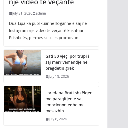
një video të veçantë
July 31, 2026
admin
Dua Lipa ka publikuar në llogarinë e saj në
Instagram një video të veçantë kushtuar
Prishtinës, përmes së cilës promovon
Gati 50 vjeç, por trupi i
saj merr vëmendje në
bregdetin grek
July 18, 2026
Loredana Brati shkëlqen
me paraqitjen e saj,
emocionon edhe me
mesazhin
July 6, 2026