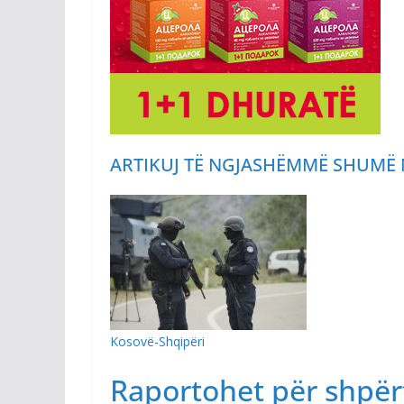
ARTIKUJ TË NGJASHËM
MË SHUMË 
Kosovë-Shqipëri
Raportohet për shpër