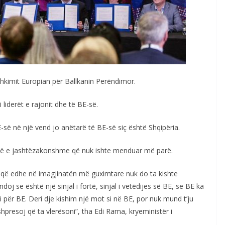
hkimit Europian për Ballkanin Perëndimor.
i liderët e rajonit dhe të BE-së.
së në një vend jo anëtarë të BE-së siç është Shqipëria.
ditë e jashtëzakonshme që nuk ishte menduar më parë.
 që edhe në imagjinatën më guximtare nuk do ta kishte
j se është një sinjal i fortë, sinjal i vetëdijes së BE, se BE ka
 për BE. Deri dje kishim një mot si në BE, por nuk mund t’ju
hpresoj që ta vlerësoni”, tha Edi Rama, kryeministër i