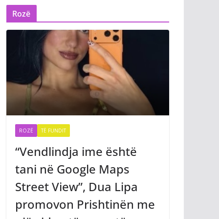
Rozë
ROZË
TË FUNDIT
“Vendlindja ime është
tani në Google Maps
Street View”, Dua Lipa
promovon Prishtinën me