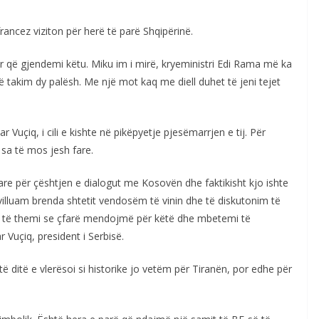
ancez viziton për herë të parë Shqipërinë.
 që gjendemi këtu. Miku im i mirë, kryeministri Edi Rama më ka
ë takim dy palësh. Me një mot kaq me diell duhet të jeni tejet
 Vuçiq, i cili e kishte në pikëpyetje pjesëmarrjen e tij. Për
 sa të mos jesh fare.
are për çështjen e dialogut me Kosovën dhe faktikisht kjo ishte
illuam brenda shtetit vendosëm të vinin dhe të diskutonim të
u të themi se çfarë mendojmë për këtë dhe mbetemi të
 Vuçiq, president i Serbisë.
ëtë ditë e vlerësoi si historike jo vetëm për Tiranën, por edhe për