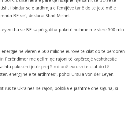
simbolik. Është hera e parë që ndajmë një samit të BE-së të
utisht i bindur se e ardhmja e fëmijëve tanë do të jetë më e
enda BE-së”, deklaroi Sharl Mishel.
 Leyen tha se BE ka përgatitur paketë ndihme me vlerë 500 mln
energjie në vlerën e 500 milionë eurove të cilat do të përdoren
in Perëndimor me qëllim që rajoni të kapërcejë vështirësitë
ashtu paketën tjetër prej 5 milionë eurosh te cilat do të
astër, energjinë e të ardhmes”, pohoi Ursula von der Leyen.
 rus të Ukrainës në rajon, politika e jashtme dhe siguria, si