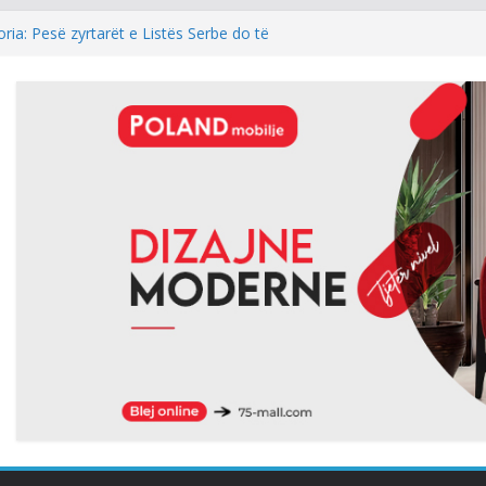
togol: Kur rezultati zgjedhor është
ost i kryeparlamentarit për LDK’në papritmas
monial” dhe pa rëndësi
ria: Pesë zyrtarët e Listës Serbe do të
ë pandehur
lidhur me armatosjen e Serbisë, e quan
 rajonale”
Abdixhiku, Gjinovci shpërthen ndaj LDK-së:
edhe njëherë…
 rezultat/Kasolli ‘analizon’ veprimet e
e pas mocionit: Ia bënë më të lehtë LVV-së