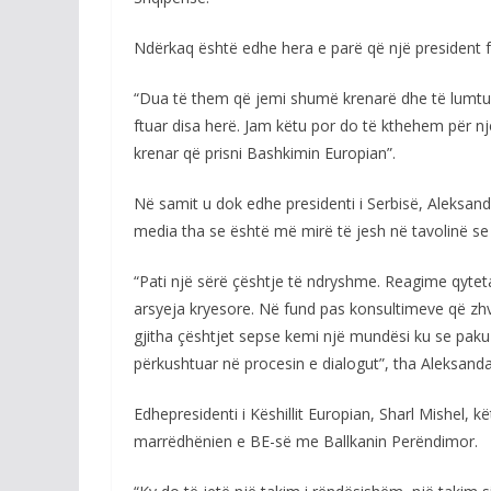
Ndërkaq është edhe hera e parë që një president fr
“Dua të them që jemi shumë krenarë dhe të lumtur
ftuar disa herë. Jam këtu por do të kthehem për nj
krenar që prisni Bashkimin Europian”.
Në samit u dok edhe presidenti i Serbisë, Aleksandar
media tha se është më mirë të jesh në tavolinë se
“Pati një sërë çështje të ndryshme. Reagime qytet
arsyeja kryesore. Në fund pas konsultimeve që zhv
gjitha çështjet sepse kemi një mundësi ku se pak
përkushtuar në procesin e dialogut”, tha Aleksandar
Edhepresidenti i Këshillit Europian, Sharl Mishel, k
marrëdhënien e BE-së me Ballkanin Perëndimor.