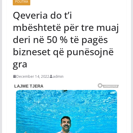
POLITIKA
Qeveria do t’i
mbështetë për tre muaj
deri në 50 % të pagës
bizneset që punësojnë
gra
December 14, 2022
admin