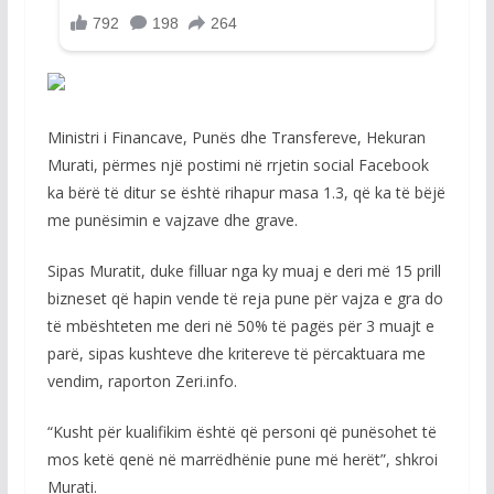
Ministri i Financave, Punës dhe Transfereve, Hekuran
Murati, përmes një postimi në rrjetin social Facebook
ka bërë të ditur se është rihapur masa 1.3, që ka të bëjë
me punësimin e vajzave dhe grave.
Sipas Muratit, duke filluar nga ky muaj e deri më 15 prill
bizneset që hapin vende të reja pune për vajza e gra do
të mbështeten me deri në 50% të pagës për 3 muajt e
parë, sipas kushteve dhe kritereve të përcaktuara me
vendim, raporton Zeri.info.
“Kusht për kualifikim është që personi që punësohet të
mos ketë qenë në marrëdhënie pune më herët”, shkroi
Murati.