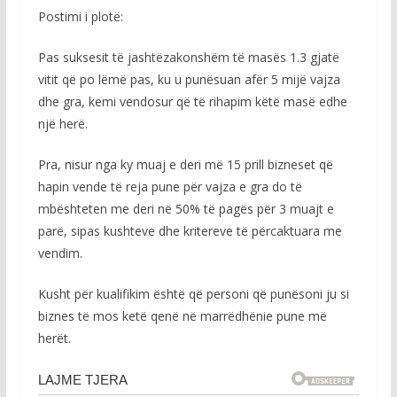
Postimi i plotë:
Pas suksesit të jashtëzakonshëm të masës 1.3 gjatë
vitit që po lëmë pas, ku u punësuan afër 5 mijë vajza
dhe gra, kemi vendosur që të rihapim këtë masë edhe
një herë.
Pra, nisur nga ky muaj e deri më 15 prill bizneset që
hapin vende të reja pune për vajza e gra do të
mbështeten me deri në 50% të pagës për 3 muajt e
parë, sipas kushteve dhe kritereve të përcaktuara me
vendim.
Kusht për kualifikim është që personi që punësoni ju si
biznes të mos ketë qenë në marrëdhënie pune më
herët.