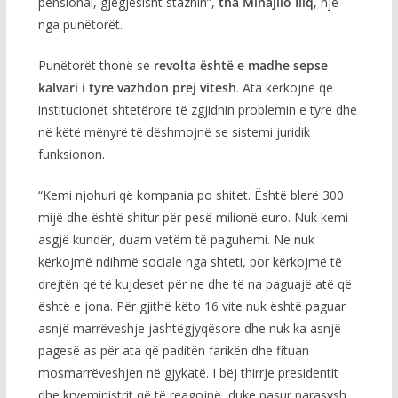
pensional, gjegjësisht stazhin”,
tha Mihajllo Iliq
, një
nga punëtorët.
Punëtorët thonë se
revolta është e madhe sepse
kalvari i tyre vazhdon prej vitesh
. Ata kërkojnë që
institucionet shtetërore të zgjidhin problemin e tyre dhe
në këtë mënyrë të dëshmojnë se sistemi juridik
funksionon.
“Kemi njohuri që kompania po shitet. Është blerë 300
mijë dhe është shitur për pesë milionë euro. Nuk kemi
asgjë kundër, duam vetëm të paguhemi. Ne nuk
kërkojmë ndihmë sociale nga shteti, por kërkojmë të
drejtën që të kujdeset për ne dhe të na paguajë atë që
është e jona. Për gjithë këto 16 vite nuk është paguar
asnjë marrëveshje jashtëgjyqësore dhe nuk ka asnjë
pagesë as për ata që paditën farikën dhe fituan
mosmarrëveshjen në gjykatë. I bëj thirrje presidentit
dhe kryeministrit që të reagojnë, duke pasur parasysh