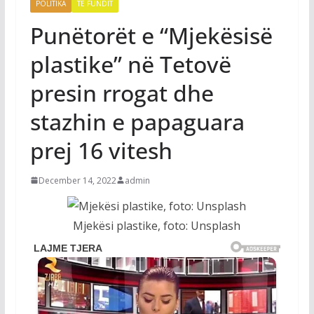
POLITIKA
TË FUNDIT
Punëtorët e “Mjekësisë
plastike” në Tetovë
presin rrogat dhe
stazhin e papaguara
prej 16 vitesh
December 14, 2022
admin
Mjekësi plastike, foto: Unsplash