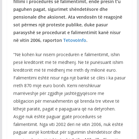
fillimi i procedurës së falimentimit, ende presin t’u
paguhen pagat, sigurimet shëndetësore dhe
pensionale dhe aksionet. Ata vendosën të reagojnë
sot përmes një proteste publike, duke pasur
parasyshë se procedurat e falimentimit kanë nisur
në vitin 2006, raporton
TetovoInfo
.
“Në kohën kur nisëm procedurën e falimentimit, ishin
pesë kreditorët më të mëdhenj. Ne të punësuarit ishim
kreditorët më të mëdhenj me rreth dy milionë euro.
Falimentimi është nisur nga një bankë së cilës i ka pasur
rreth 870 mijë euro borxh. Кemi nënshkruar
marrëveshje për zgjidhje jashtëgjyqësore me
obligacion për menaxhmentin që brenda tre viteve të
kthejë paratë, pagat e papaguara që na detyrohen.
Asgjë nuk është paguar gjatë procedurës së
falimentimit. Nga viti 2002 deri në vitin 2006, nuk është
paguar asnjë kontribut për sigurimin shëndetësor dhe