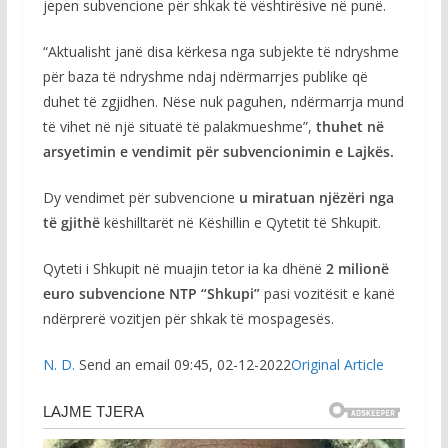
jepen subvencione për shkak të vështirësive në punë.
“Aktualisht janë disa kërkesa nga subjekte të ndryshme
për baza të ndryshme ndaj ndërmarrjes publike që
duhet të zgjidhen. Nëse nuk paguhen, ndërmarrja mund
të vihet në një situatë të palakmueshme”,
thuhet në
arsyetimin e vendimit për subvencionimin e Lajkës.
Dy vendimet për subvencione
u miratuan njëzëri nga
të gjithë
këshilltarët në Këshillin e Qytetit të Shkupit.
Qyteti i Shkupit në muajin tetor ia ka dhënë
2 milionë
euro subvencione NTP “Shkupi”
pasi vozitësit e kanë
ndërprerë vozitjen për shkak të mospagesës.
N. D.
Send an email 09:45, 02-12-2022
Original Article