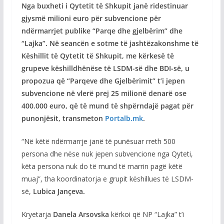
Nga buxheti i Qytetit të Shkupit janë ridestinuar
gjysmë milioni euro për subvencione për
ndërmarrjet publike “Parqe dhe gjelbërim” dhe
“Lajka”. Në seancën e sotme të jashtëzakonshme të
Këshillit të Qytetit të Shkupit, me kërkesë të
grupeve këshilldhënëse të LSDM-së dhe BDI-së, u
propozua që “Parqeve dhe Gjelbërimit” t’i jepen
subvencione në vlerë prej 25 milionë denarë ose
400.000 euro, që të mund të shpërndajë pagat për
punonjësit, transmeton
Portalb.mk
.
“Në këtë ndërmarrje janë të punësuar rreth 500
persona dhe nëse nuk jepen subvencione nga Qyteti,
këta persona nuk do të mund të marrin pagë këtë
muaj”, tha koordinatorja e grupit këshillues të LSDM-
së,
Lubica Jançeva.
Kryetarja
Danela Arsovska
kërkoi që NP “Lajka” t’i