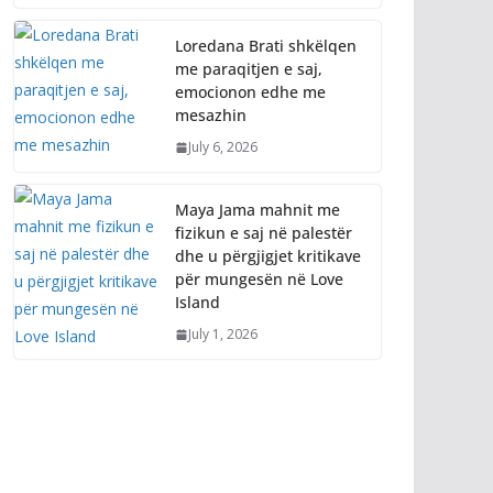
Loredana Brati shkëlqen
me paraqitjen e saj,
emocionon edhe me
mesazhin
July 6, 2026
Maya Jama mahnit me
fizikun e saj në palestër
dhe u përgjigjet kritikave
për mungesën në Love
Island
July 1, 2026