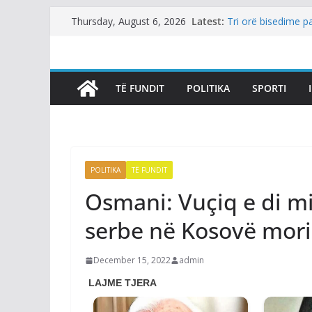
Pas takimit Kurti–
Skip
Latest:
Thursday, August 6, 2026
Shko në zgjedhje 
to
Tri orë bisedime pa
Abdixhikut para dh
content
Nga autogoli në au
ndryshe, i njëjti p
TË FUNDIT
POLITIKA
SPORTI
cilësohet si “cere
Deklarohet Prokuro
intervistohen si t
​Milanoviq reagon 
“sfidë për sigurinë
POLITIKA
TË FUNDIT
Osmani: Vuçiq e di mi
serbe në Kosovë mori
December 15, 2022
admin