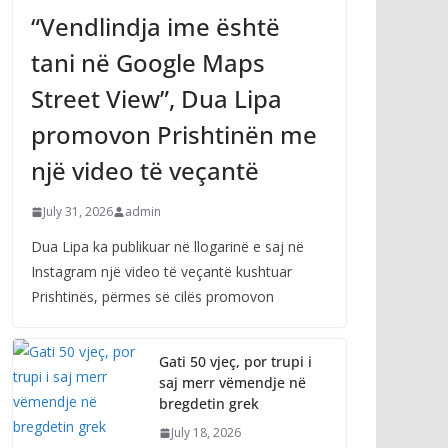
“Vendlindja ime është
tani në Google Maps
Street View”, Dua Lipa
promovon Prishtinën me
një video të veçantë
July 31, 2026
admin
Dua Lipa ka publikuar në llogarinë e saj në
Instagram një video të veçantë kushtuar
Prishtinës, përmes së cilës promovon
Gati 50 vjeç, por trupi i
saj merr vëmendje në
bregdetin grek
July 18, 2026