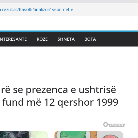
Abdixhiku, Gjinovci shpërthen ndaj LDK-së:
edhe njëherë…
 rezultat/Kasolli ‘analizon’ veprimet e
e pas mocionit: Ia bënë më të lehtë LVV-së
togol: Kur rezultati zgjedhor është
ost i kryeparlamentarit për LDK’në papritmas
INTERESANTE
ROZË
SHNETA
BOTA
monial” dhe pa rëndësi
ria: Pesë zyrtarët e Listës Serbe do të
ë pandehur
lidhur me armatosjen e Serbisë, e quan
 rajonale”
rë se prezenca e ushtrisë
 fund më 12 qershor 1999