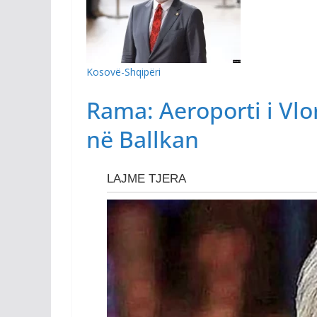
Kosovë-Shqipëri
Rama: Aeroporti i Vlo
në Ballkan