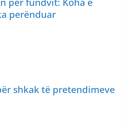
n për fundvit: Koha e
 ka perënduar
 për shkak të pretendimeve