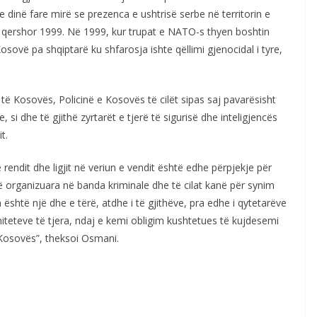
 dinë fare mirë se prezenca e ushtrisë serbe në territorin e
qershor 1999. Në 1999, kur trupat e NATO-s thyen boshtin
osovë pa shqiptarë ku shfarosja ishte qëllimi gjenocidal i tyre,
të Kosovës, Policinë e Kosovës të cilët sipas saj pavarësisht
 si dhe të gjithë zyrtarët e tjerë të sigurisë dhe inteligjencës
t.
rendit dhe ligjit në veriun e vendit është edhe përpjekje për
të organizuara në banda kriminale dhe të cilat kanë për synim
 është një dhe e tërë, atdhe i të gjithëve, pra edhe i qytetarëve
niteteve të tjera, ndaj e kemi obligim kushtetues të kujdesemi
 Kosovës”, theksoi Osmani.