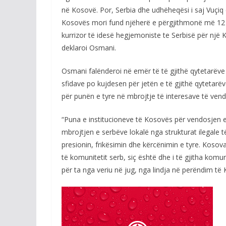
në Kosovë. Por, Serbia dhe udhëheqësi i saj Vuçiq e
Kosovës mori fund njëherë e përgjithmonë më 12 
kurrizor të idesë hegjemoniste te Serbisë për një K
deklaroi Osmani.
Osmani falënderoi në emër të të gjithë qytetarëve 
sfidave po kujdesen për jetën e të gjithë qytetarëve,
për punën e tyre në mbrojtje të interesave të vendi
“Puna e institucioneve të Kosovës për vendosjen e 
mbrojtjen e serbëve lokalë nga strukturat ilegale 
presionin, frikësimin dhe kërcënimin e tyre. Kosova
të komunitetit serb, siç është dhe i të gjitha komu
për ta nga veriu në jug, nga lindja në perëndim të