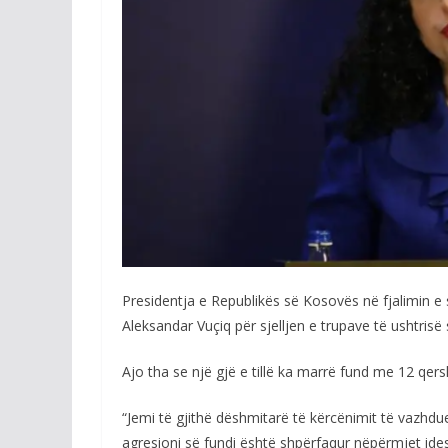
Presidentja e Republikës së Kosovës në fjalimin e s
Aleksandar Vuçiq për sjelljen e trupave të ushtris
Ajo tha se një gjë e tillë ka marrë fund me 12 qer
“Jemi të gjithë dëshmitarë të kërcënimit të vazh
agresioni së fundi është shpërfaqur nëpërmjet ide