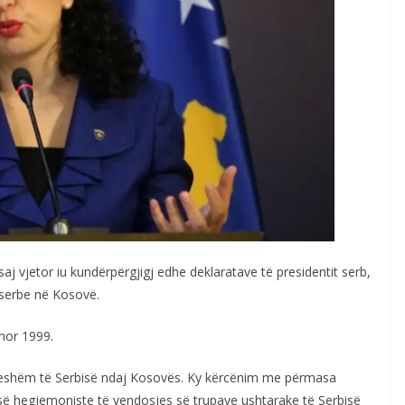
aj vjetor iu kundërpërgjigj edhe deklaratave të presidentit serb,
ë serbe në Kosovë.
shor 1999.
dueshëm të Serbisë ndaj Kosovës. Ky kërcënim me përmasa
së hegjemoniste të vendosjes së trupave ushtarake të Serbisë