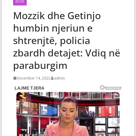
ROZË
Mozzik dhe Getinjo
humbin njeriun e
shtrenjtë, policia
zbardh detajet: Vdiq në
paraburgim
December 14, 2022
admin