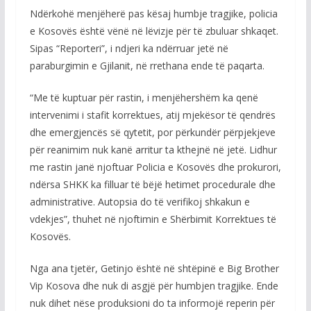
Ndërkohë menjëherë pas kësaj humbje tragjike, policia
e Kosovës është vënë në lëvizje për të zbuluar shkaqet.
Sipas “Reporteri”, i ndjeri ka ndërruar jetë në
paraburgimin e Gjilanit, në rrethana ende të paqarta.
“Me të kuptuar për rastin, i menjëhershëm ka qenë
intervenimi i stafit korrektues, atij mjekësor të qendrës
dhe emergjencës së qytetit, por përkundër përpjekjeve
për reanimim nuk kanë arritur ta kthejnë në jetë. Lidhur
me rastin janë njoftuar Policia e Kosovës dhe prokurori,
ndërsa SHKK ka filluar të bëjë hetimet procedurale dhe
administrative. Autopsia do të verifikoj shkakun e
vdekjes”, thuhet në njoftimin e Shërbimit Korrektues të
Kosovës.
Nga ana tjetër, Getinjo është në shtëpinë e Big Brother
Vip Kosova dhe nuk di asgjë për humbjen tragjike. Ende
nuk dihet nëse produksioni do ta informojë reperin për