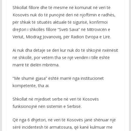
Shkollat fillore dhe të mesme në komunat në veri të
Kosovës nuk do të punojnë deri në njoftimin e radhës,
për shkak të situatës aktuale të sigurisë, konfirmoi
drejtori i shkollës fillore “Sveti Sava” në Mitrovicën e
Veriut, Miodrag Jovanoviq, për Radion Evropa e Lirë.
Ai nuk dha detaje se deri kur nuk do të shkojnë nxënësit
në shkollë, por vetëm tha se një vendim i tillë është
marrë të dielën mbrëma.
“Me shumë gjasa” është marrë nga institucionet
kompetente, tha ai.
Shkollat në mjediset serbe në veri të Kosovës
funksionojnë nën sistemin e Serbisë.
Që nga 6 dhjetori, në veri të Kosovës janë shënuar një
sërë incidentesh të armatosura, që kanë kulmuar me