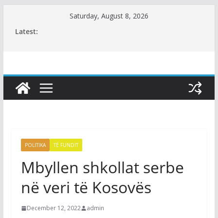
Skip
Saturday, August 8, 2026
to
Latest:
content
POLITIKA
TË FUNDIT
Mbyllen shkollat serbe
në veri të Kosovës
December 12, 2022
admin