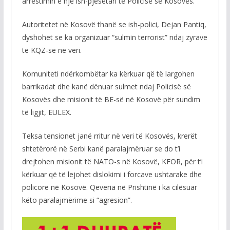
arrestimin e një ish-pjesëtari të Policisë së Kosovës.
Autoritetet në Kosovë thanë se ish-polici, Dejan Pantiq,
dyshohet se ka organizuar “sulmin terrorist” ndaj zyrave
të KQZ-së në veri.
Komuniteti ndërkombëtar ka kërkuar që të largohen
barrikadat dhe kanë dënuar sulmet ndaj Policisë së
Kosovës dhe misionit të BE-së në Kosovë për sundim
të ligjit, EULEX.
Teksa tensionet janë rritur në veri të Kosovës, krerët
shtetërorë në Serbi kanë paralajmëruar se do t’i
drejtohen misionit të NATO-s në Kosovë, KFOR, për t’i
kërkuar që të lejohet dislokimi i forcave ushtarake dhe
policore në Kosovë. Qeveria në Prishtinë i ka cilësuar
këto paralajmërime si “agresion”.