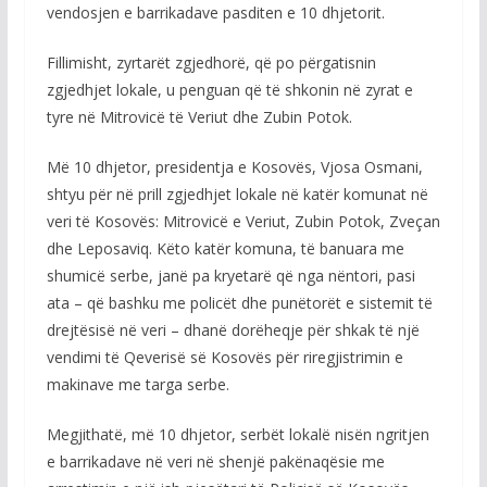
vendosjen e barrikadave pasditen e 10 dhjetorit.
Fillimisht, zyrtarët zgjedhorë, që po përgatisnin
zgjedhjet lokale, u penguan që të shkonin në zyrat e
tyre në Mitrovicë të Veriut dhe Zubin Potok.
Më 10 dhjetor, presidentja e Kosovës, Vjosa Osmani,
shtyu për në prill zgjedhjet lokale në katër komunat në
veri të Kosovës: Mitrovicë e Veriut, Zubin Potok, Zveçan
dhe Leposaviq. Këto katër komuna, të banuara me
shumicë serbe, janë pa kryetarë që nga nëntori, pasi
ata – që bashku me policët dhe punëtorët e sistemit të
drejtësisë në veri – dhanë dorëheqje për shkak të një
vendimi të Qeverisë së Kosovës për riregjistrimin e
makinave me targa serbe.
Megjithatë, më 10 dhjetor, serbët lokalë nisën ngritjen
e barrikadave në veri në shenjë pakënaqësie me