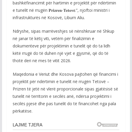
bashkëfinancimit për hartimin e projektit për ndërtimin
e tunelit në rrugën 𝐏𝐫𝐢𝐳𝐫𝐞𝐧-𝐓𝐞𝐭𝐨𝐯𝐞̈.”, njoftoi ministri i
infrastrukturës në Kosovë, Liburn Aliu.
Ndryshe, sipas marrëveshjes së nënshkruar në Shkup
në janar të këtij viti, vetëm për finalizimin e
dokumenteve për projektimin e tunelit që do ta lidh
këtë rrugë do të duhen një vjet e gjysmë, që do të
thotë deri në mes të vitit 2026.
Maqedonia e Veriut dhe Kosova pajtohen që financimi i
projektit për ndërtimin e tunelit në rrugën Tetovë –
Prizren të jetë në vlerë proporcionale sipas gjatësisë së
tunelit në territorin e secilës anë, ndërsa projektimi i
secilës pjesë dhe pas tunelit do të financohet nga pala
përkatëse.