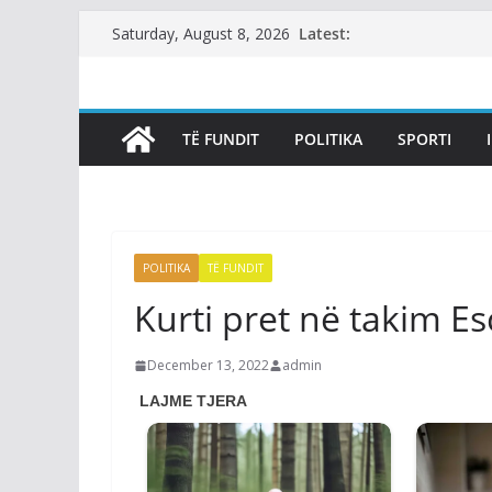
Skip
Latest:
Saturday, August 8, 2026
to
content
TË FUNDIT
POLITIKA
SPORTI
POLITIKA
TË FUNDIT
Kurti pret në takim E
December 13, 2022
admin