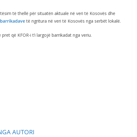
sim të thellë për situatën aktuale në veri të Kosovës dhe
 barrikadave
të ngritura në veri të Kosovës nga serbët lokalë.
e pret që KFOR-i t’i largojë barrikadat nga veriu.
NGA AUTORI