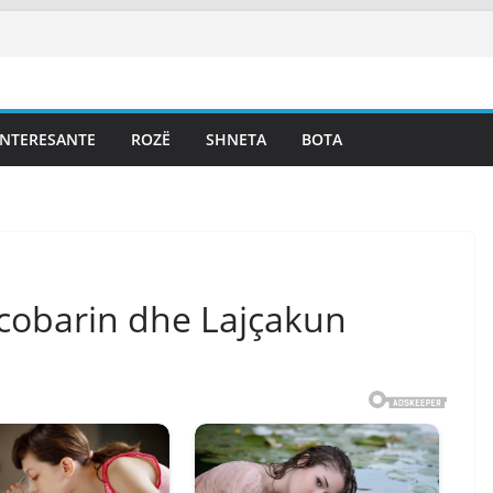
INTERESANTE
ROZË
SHNETA
BOTA
scobarin dhe Lajçakun