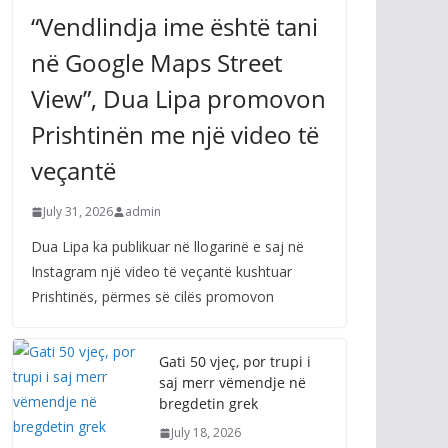
“Vendlindja ime është tani
në Google Maps Street
View”, Dua Lipa promovon
Prishtinën me një video të
veçantë
July 31, 2026
admin
Dua Lipa ka publikuar në llogarinë e saj në
Instagram një video të veçantë kushtuar
Prishtinës, përmes së cilës promovon
Gati 50 vjeç, por trupi i
saj merr vëmendje në
bregdetin grek
July 18, 2026