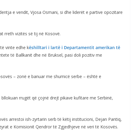
ntja e vendit, Vjosa Osmani, si dhe liderët e partive opozitare
t rreth vizitës së tij në Kosovë.
të vinte edhe k
ëshilltari i lartë i Departamentit amerikan të
 shtete të Ballkanit dhe në Bruksel, pasi doli pozitiv me
ë Kosovës – zonë e banuar me shumicë serbe – është e
, bllokuan rrugët që çojnë drejt pikave kufitare me Serbinë,
ës arrestoi ish-zyrtarin serb të këtij institucioni, Dejan Pantiq,
 zyrat e Komisionit Qendror të Zgjedhjeve në veri të Kosovës.