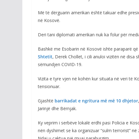
Më të dërguarin amerikan është takuar edhe preside
në Kosovë.
Deri tani diplomati amerikan nuk ka folur për media
Bashkë me Esobarin në Kosovë ishte paraparë që 
Shtetit
, Derek Chollet, i cili anuloi vizitën në disa
sëmundjen COVID-19.
Vizita e tyre vjen në kohën kur situata në veri t
tensionuar.
Gjashtë
barrikadat e ngritura më më 10 dhjetor
Jarinjë dhe Bërnjak.
Ky veprim i serbëve lokalë erdhi pasi Policia e Kosov
nën dyshimet se ka organizuar “sulm terrorist” në
Ndaj u caktua një muaj paraburgim.