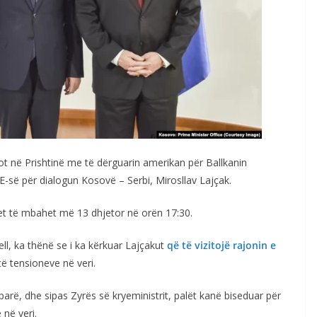
sot në Prishtinë me të dërguarin amerikan për Ballkanin
E-së për dialogun Kosovë – Serbi, Mirosllav Lajçak.
tet të mbahet më 13 dhjetor në orën 17:30.
ll, ka thënë se i ka kërkuar Lajçakut
që të vizitojë rajonin e
të tensioneve në veri.
arë, dhe sipas Zyrës së kryeministrit, palët kanë biseduar për
në veri.