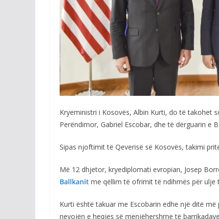
Kryeministri i Kosovës, Albin Kurti, do të takohet 
Perëndimor, Gabriel Escobar, dhe të dërguarin e B
Sipas njoftimit të Qeverisë së Kosovës, takimi pri
Më 12 dhjetor, kryediplomati evropian, Josep Borre
Ballkanit
me qëllim të ofrimit të ndihmës për ulje 
Kurti është takuar me Escobarin edhe një ditë më p
nevojën e heqjes së menjëhershme të barrikadave 