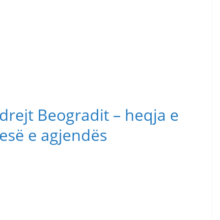
drejt Beogradit – heqja e
jesë e agjendës