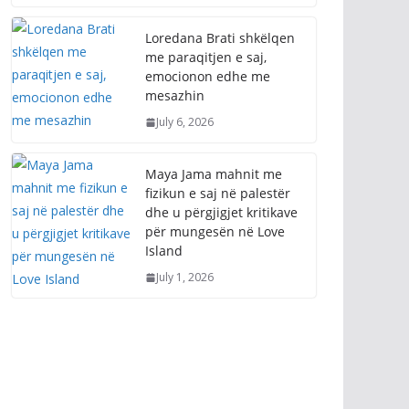
Loredana Brati shkëlqen
me paraqitjen e saj,
emocionon edhe me
mesazhin
July 6, 2026
Maya Jama mahnit me
fizikun e saj në palestër
dhe u përgjigjet kritikave
për mungesën në Love
Island
July 1, 2026