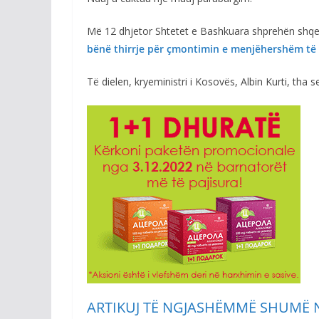
Më 12 dhjetor Shtetet e Bashkuara shprehën shqetë
bënë thirrje për çmontimin e menjëhershëm të
Të dielen, kryeministri i Kosovës, Albin Kurti, tha s
ARTIKUJ TË NGJASHËM
MË SHUMË 