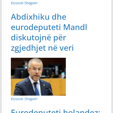
Kosovë-Shqipëri
Abdixhiku dhe
eurodeputeti Mandl
diskutojnë për
zgjedhjet në veri
Kosovë-Shqipëri
Eurodeputeti holandez: