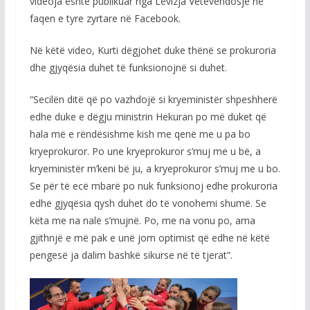
videoja është publikuar nga Lëvizja Vetëvendosje në
faqen e tyre zyrtare në Facebook.
Në këtë video, Kurti dëgjohet duke thënë se prokuroria
dhe gjyqësia duhet të funksionojnë si duhet.
“Secilën ditë që po vazhdojë si kryeministër shpeshherë
edhe duke e dëgju ministrin Hekuran po më duket që
hala më e rëndësishme kish me qenë me u pa bo
kryeprokuror. Po une kryeprokuror s’muj me u bë, a
kryeministër m’keni bë ju, a kryeprokuror s’muj me u bo.
Se për të ecë mbarë po nuk funksionoj edhe prokuroria
edhe gjyqësia qysh duhet do të vonohemi shumë. Se
këta me na nalë s’mujnë. Po, me na vonu po, ama
gjithnjë e më pak e unë jom optimist që edhe në këtë
pengesë ja dalim bashkë sikurse në të tjerat”.