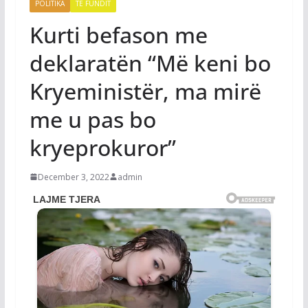
POLITIKA
TË FUNDIT
Kurti befason me
deklaratën “Më keni bo
Kryeministër, ma mirë
me u pas bo
kryeprokuror”
December 3, 2022
admin