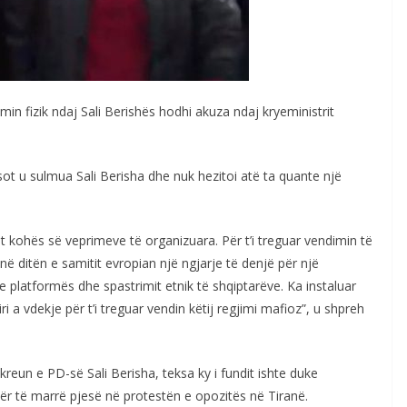
ulmin fizik ndaj Sali Berishës hodhi akuza ndaj kryeministrit
ot u sulmua Sali Berisha dhe nuk hezitoi atë ta quante një
dit kohës së veprimeve të organizuara. Për t’i treguar vendimin të
në ditën e samitit evropian një ngjarje të denjë për një
e platformës dhe spastrimit etnik të shqiptarëve. Ka instaluar
i a vdekje për t’i treguar vendin këtij regjimi mafioz”, u shpreh
reun e PD-së Sali Berisha, teksa ky i fundit ishte duke
r të marrë pjesë në protestën e opozitës në Tiranë.