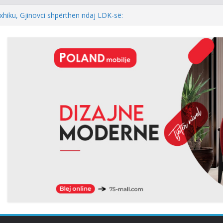
xhiku, Gjinovci shpërthen ndaj LDK-së:
e njëherë…
DINI: NEXHMEDIN ISENI-NEÇKI,
L I TRIMËRISË DHE DINJITETIT
l: Kur rezultati zgjedhor është
 i kryeparlamentarit për LDK’në papritmas
al” dhe pa rëndësi
 Pesë zyrtarët e Listës Serbe do të
ndehur
hur me armatosjen e Serbisë, e quan
onale”