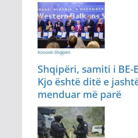
Kosovë-Shqipëri
Shqipëri, samiti i BE
Kjo është ditë e jas
menduar më parë