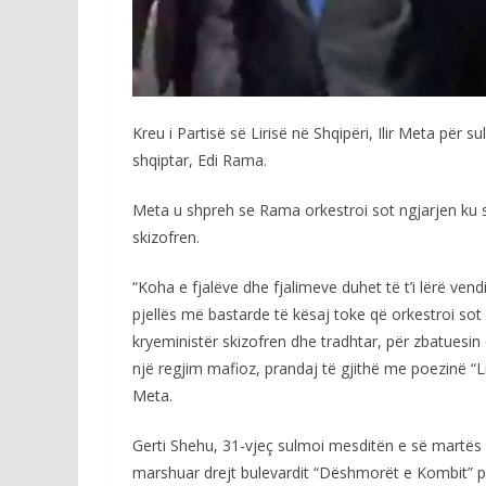
Kreu i Partisë së Lirisë në Shqipëri, Ilir Meta për s
shqiptar, Edi Rama.
Meta u shpreh se Rama orkestroi sot ngjarjen ku s
skizofren.
“Koha e fjalëve dhe fjalimeve duhet të t’i lërë ven
pjellës më bastarde të kësaj toke që orkestroi sot 
kryeministër skizofren dhe tradhtar, për zbatuesin 
një regjim mafioz, prandaj të gjithë me poezinë “Lir
Meta.
Gerti Shehu, 31-vjeç sulmoi mesditën e së martës k
marshuar drejt bulevardit “Dëshmorët e Kombit” pë