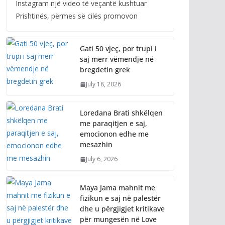
Instagram një video të veçantë kushtuar
Prishtinës, përmes së cilës promovon
Gati 50 vjeç, por trupi i
saj merr vëmendje në
bregdetin grek
July 18, 2026
Loredana Brati shkëlqen
me paraqitjen e saj,
emocionon edhe me
mesazhin
July 6, 2026
Maya Jama mahnit me
fizikun e saj në palestër
dhe u përgjigjet kritikave
për mungesën në Love