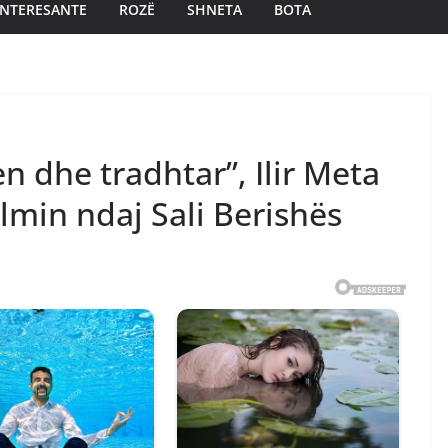
INTERESANTE
ROZË
SHNETA
BOTA
n dhe tradhtar”, Ilir Meta
min ndaj Sali Berishës