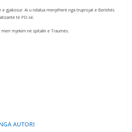
e e gjakosur. Ai u ndalua menjëherë nga truprojat e Berishës
tizantë të PD-së.
o merr mjekim në spitalin e Traumës.
NGA AUTORI