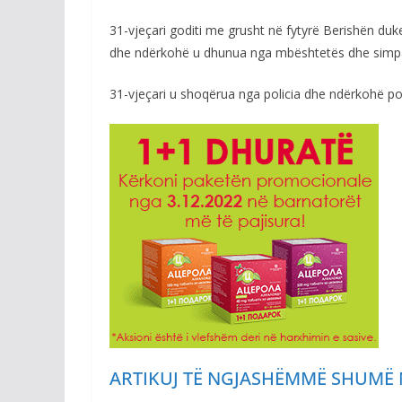
31-vjeçari goditi me grusht në fytyrë Berishën duk
dhe ndërkohë u dhunua nga mbështetës dhe simpa
31-vjeçari u shoqërua nga policia dhe ndërkohë p
ARTIKUJ TË NGJASHËM
MË SHUMË 