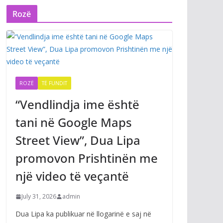
Rozë
ROZË
TË FUNDIT
“Vendlindja ime është
tani në Google Maps
Street View”, Dua Lipa
promovon Prishtinën me
një video të veçantë
July 31, 2026
admin
Dua Lipa ka publikuar në llogarinë e saj në