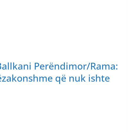
-Ballkani Perëndimor/Rama:
htëzakonshme që nuk ishte