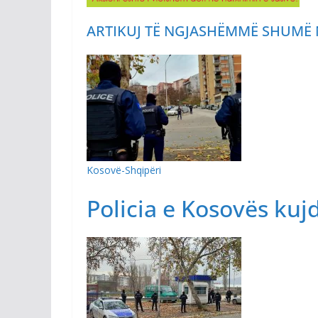
ARTIKUJ TË NGJASHËM
MË SHUMË 
Kosovë-Shqipëri
Policia e Kosovës kuj