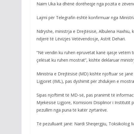
Naim Uka ka dhënë dorëheqje nga pozita e zëvendës
Lajmi për Telegrafin është konfirmuar nga Ministri
Ndryshe, ministrja e Drejtësisë, Albulena Haxhiu, k
ndjerë të Lëvizjes Vetëvendosje, Astrit Dehari.
“Në vendin ku ruhen epruvetat kanë qasje vetëm t
çelësat ku ruhen mostrat”, kishte deklaruar minis
Ministria e Drejtësisë (MD) kishte njoftuar se janë
Ligjoret (IML), pas dyshimit për zhdukjen e mostrav
Sipas njoftimit të MD-së, pas pranimit të informaci
Mjekësisë Ligjore, Komisioni Disiplinor i Institutit
pezullim nga puna të katër zyrtarëve.
Të pezulluarit janë: Nardi Sheqergjiu, Toksikolog Mj