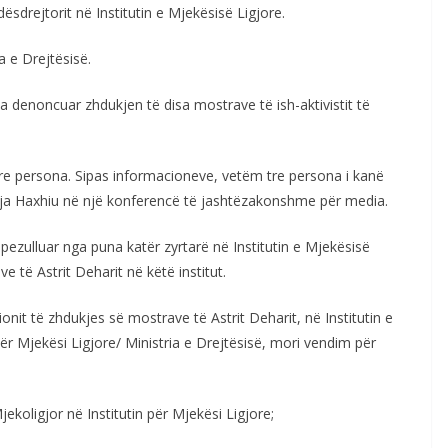
drejtorit në Institutin e Mjekësisë Ligjore.
a e Drejtësisë.
a denoncuar zhdukjen të disa mostrave të ish-aktivistit të
re persona. Sipas informacioneve, vetëm tre persona i kanë
trja Haxhiu në një konferencë të jashtëzakonshme për media.
 pezulluar nga puna katër zyrtarë në Institutin e Mjekësisë
e të Astrit Deharit në këtë institut.
onit të zhdukjes së mostrave të Astrit Deharit, në Institutin e
 për Mjekësi Ligjore/ Ministria e Drejtësisë, mori vendim për
ekoligjor në Institutin për Mjekësi Ligjore;