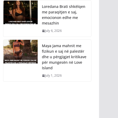
Loredana Brati shkëlqen
me paraqitjen e saj,
emocionon edhe me
mesazhin
July 6, 2026
Maya Jama mahnit me
fizikun e saj në palestër
dhe u përgjigjet kritikave
për mungesën në Love
Island
July 1, 2026