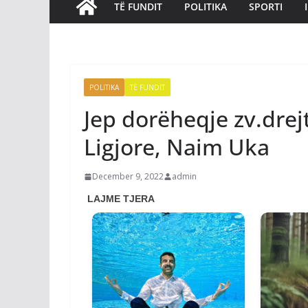
TË FUNDIT
POLITIKA
SPORTI
POLITIKA
TË FUNDIT
Jep dorëheqje zv.drejto
Ligjore, Naim Uka
December 9, 2022
admin