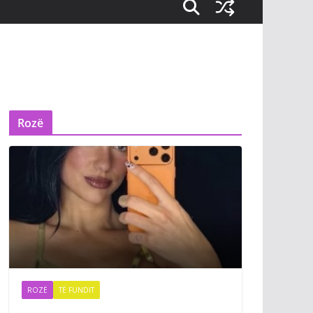
Rozë
ROZË
TË FUNDIT