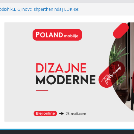
bdixhiku, Gjinovci shpërthen ndaj LDK-së:
edhe njëherë…
ELADINI: NEXHMEDIN ISENI-NEÇKI,
BOL I TRIMËRISË DHE DINJITETIT
ogol: Kur rezultati zgjedhor është
ost i kryeparlamentarit për LDK’në papritmas
onial” dhe pa rëndësi
ia: Pesë zyrtarët e Listës Serbe do të
 pandehur
lidhur me armatosjen e Serbisë, e quan
rajonale”