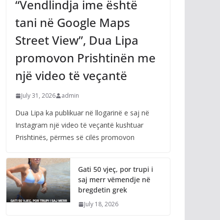
“Vendlindja ime është
tani në Google Maps
Street View”, Dua Lipa
promovon Prishtinën me
një video të veçantë
July 31, 2026
admin
Dua Lipa ka publikuar në llogarinë e saj në
Instagram një video të veçantë kushtuar
Prishtinës, përmes së cilës promovon
Gati 50 vjeç, por trupi i
saj merr vëmendje në
bregdetin grek
July 18, 2026