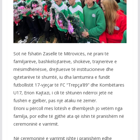
Sot në fshatin Zasellë të Mitrovicës, në prani të
familjarëve, bashkëlojtarëve, shokëve, trajnerëve e
mësimdhënësve, drejtuesve të institucioneve dhe
qytetarëve të shumtë, iu dha lamtumira e fundit
futbollistit 17-vjeçar të FC “Trepça’89” dhe Kombëtares
U17, Erion Kajtazi, i cili të shtunën ndërroi jetë në
fushën e gjelbër, pas një ataku në zemër.
Erioni u përcoll mes lotësh e dhembjesh jo vetëm nga
familja, por edhe të gjithë ata që ishin të pranishëm në
ceremoninë e varrimit.
Në ceremoninë e varrimit ishte i pranishëm edhe