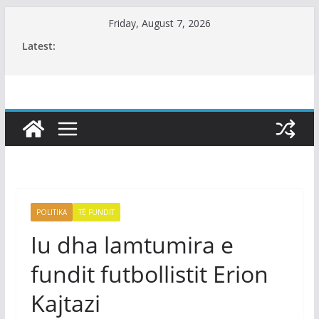
Skip
Friday, August 7, 2026
to
Latest:
content
POLITIKA
TË FUNDIT
Iu dha lamtumira e
fundit futbollistit Erion
Kajtazi