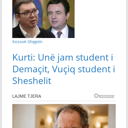
Kosovë-Shqipëri
Kurti: Unë jam student i
Demaçit, Vuçiq student i
Sheshelit