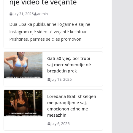
një video të veçantë
July 31, 2026
admin
Dua Lipa ka publikuar në llogarinë e saj në
Instagram një video të veçantë kushtuar
Prishtinës, përmes së cilës promovon
Gati 50 vjeç, por trupi i
saj merr vëmendje në
bregdetin grek
July 18, 2026
Loredana Brati shkëlqen
me paraqitjen e saj,
emocionon edhe me
mesazhin
July 6, 2026