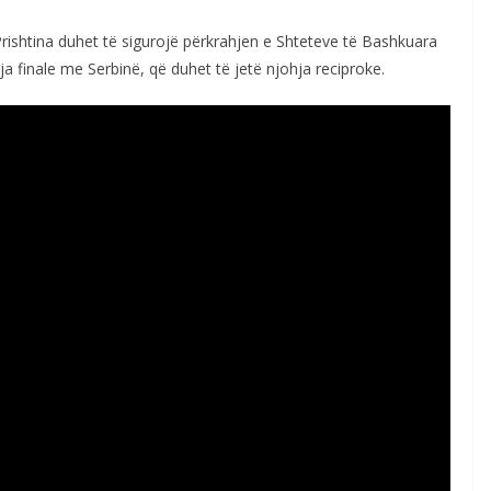
rishtina duhet të sigurojë përkrahjen e Shteteve të Bashkuara
ja finale me Serbinë, që duhet të jetë njohja reciproke.