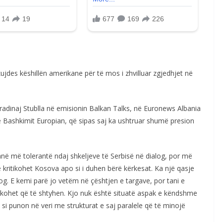
des këshillën amerikane për të mos i zhvilluar zgjedhjet në
radinaj Stublla në emisionin Balkan Talks, në Euronews Albania
ë Bashkimit Europian, që sipas saj ka ushtruar shumë presion
ë më tolerantë ndaj shkeljeve të Serbisë në dialog, por më
 kritikohet Kosova apo si i duhen bërë kërkesat. Ka një qasje
og. E kemi parë jo vetëm në çështjen e targave, por tani e
ërkohet që të shtyhen. Kjo nuk është situatë aspak e këndshme
 si punon në veri me strukturat e saj paralele që të minojë