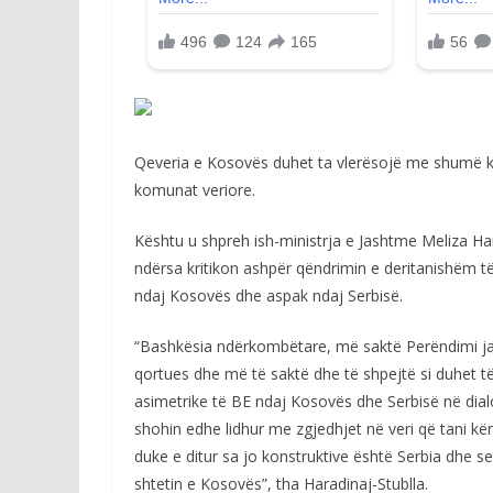
Qeveria e Kosovës duhet ta vlerësojë me shumë kuj
komunat veriore.
Kështu u shpreh ish-ministrja e Jashtme Meliza Ha
ndërsa kritikon ashpër qëndrimin e deritanishëm t
ndaj Kosovës dhe aspak ndaj Serbisë.
“Bashkësia ndërkombëtare, më saktë Perëndimi jan
qortues dhe më të saktë dhe të shpejtë si duhet të
asimetrike të BE ndaj Kosovës dhe Serbisë në dial
shohin edhe lidhur me zgjedhjet në veri që tani k
duke e ditur sa jo konstruktive është Serbia dhe se
shtetin e Kosovës”, tha Haradinaj-Stublla.