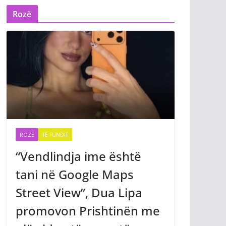
Rozë
ROZË
TË FUNDIT
“Vendlindja ime është
tani në Google Maps
Street View”, Dua Lipa
promovon Prishtinën me