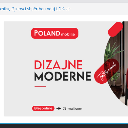
xhiku, Gjinovci shpërthen ndaj LDK-së:
e njëherë…
DINI: NEXHMEDIN ISENI-NEÇKI,
L I TRIMËRISË DHE DINJITETIT
l: Kur rezultati zgjedhor është
 i kryeparlamentarit për LDK’në papritmas
al” dhe pa rëndësi
 Pesë zyrtarët e Listës Serbe do të
ndehur
hur me armatosjen e Serbisë, e quan
onale”