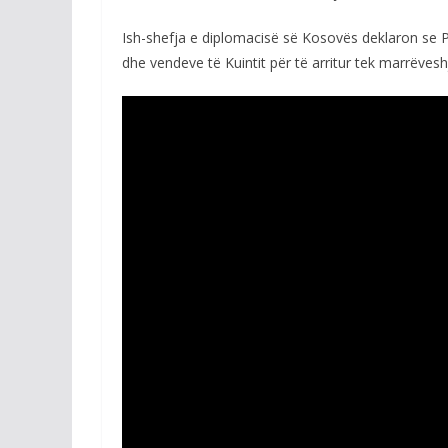
Ish-shefja e diplomacisë së Kosovës deklaron se P
dhe vendeve të Kuintit për të arritur tek marrëvesh