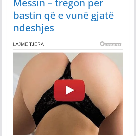
Messin – tregon për
bastin që e vunë gjatë
ndeshjes