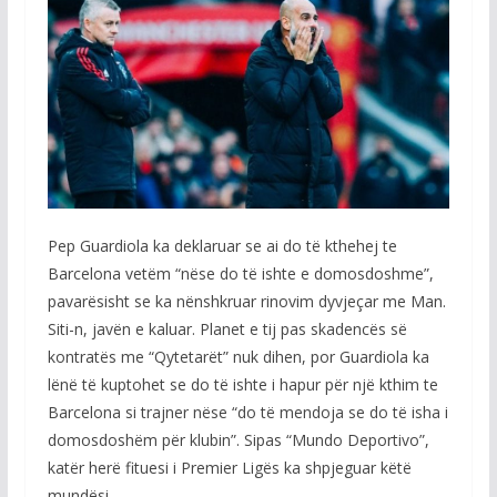
Pep Guardiola ka deklaruar se ai do të kthehej te
Barcelona vetëm “nëse do të ishte e domosdoshme”,
pavarësisht se ka nënshkruar rinovim dyvjeçar me Man.
Siti-n, javën e kaluar. Planet e tij pas skadencës së
kontratës me “Qytetarët” nuk dihen, por Guardiola ka
lënë të kuptohet se do të ishte i hapur për një kthim te
Barcelona si trajner nëse “do të mendoja se do të isha i
domosdoshëm për klubin”. Sipas “Mundo Deportivo”,
katër herë fituesi i Premier Ligës ka shpjeguar këtë
mundësi.