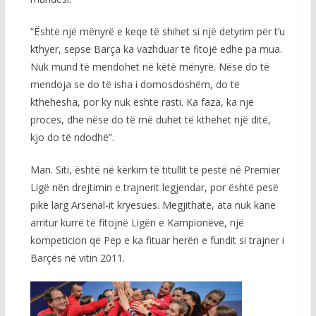
“Është një mënyrë e keqe të shihet si një detyrim për t’u
kthyer, sepse Barça ka vazhduar të fitojë edhe pa mua.
Nuk mund të mendohet në këtë mënyrë. Nëse do të
mendoja se do të isha i domosdoshëm, do të
kthehesha, por ky nuk është rasti. Ka faza, ka një
proces, dhe nëse do të më duhet të kthehet një ditë,
kjo do të ndodhë”.
Man. Siti, është në kërkim të titullit të pestë në Premier
Ligë nën drejtimin e trajnerit legjendar, por është pesë
pikë larg Arsenal-it kryesues. Megjithatë, ata nuk kanë
arritur kurrë të fitojnë Ligën e Kampionëve, një
kompeticion që Pep e ka fituar herën e fundit si trajner i
Barçës në vitin 2011.