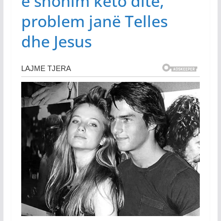
e shohim këto ditë,
problem janë Telles
dhe Jesus