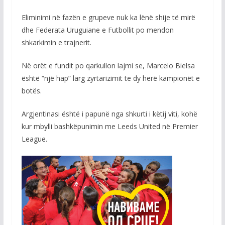
Eliminimi në fazën e grupeve nuk ka lënë shije të mirë
dhe Federata Uruguiane e Futbollit po mendon
shkarkimin e trajnerit.
Në orët e fundit po qarkullon lajmi se, Marcelo Bielsa
është “një hap” larg zyrtarizimit te dy herë kampionët e
botës.
Argjentinasi është i papunë nga shkurti i këtij viti, kohë
kur mbylli bashkëpunimin me Leeds United në Premier
League.