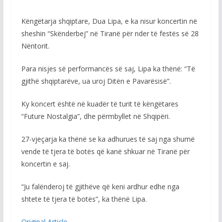
Këngëtarja shqiptare, Dua Lipa, e ka nisur koncertin në
sheshin “Skënderbej” në Tiranë për nder të festës së 28
Nëntorit.
Para nisjes së performancës së saj, Lipa ka thënë: “Të
gjithë shqiptarëve, ua uroj Ditën e Pavarësisë”.
Ky koncert është në kuadër të turit të këngëtares
“Future Nostalgia”, dhe përmbyllet në Shqipëri.
27-vjeçarja ka thënë se ka adhurues të saj nga shumë
vende të tjera të botës që kanë shkuar në Tiranë për
koncertin e saj.
“Ju falënderoj të gjithëve që keni ardhur edhe nga
shtete të tjera të botës”, ka thënë Lipa.
Original Article