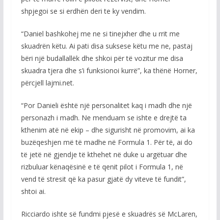
shpjegoi se si erdhën deri te ky vendim.
“Daniel bashkohej me ne si tinejxher dhe u rrit me
skuadrën këtu. Ai pati disa suksese këtu me ne, pastaj
bëri një budallallëk dhe shkoi për të vozitur me disa
skuadra tjera dhe s’i funksionoi kurrë”, ka thënë Horner,
përcjell lajmi.net.
“Por Danieli është një personalitet kaq i madh dhe një
personazh i madh. Ne menduam se ishte e drejtë ta
kthenim atë në ekip – dhe sigurisht në promovim, ai ka
buzëqeshjen më të madhe në Formula 1. Për të, ai do
të jetë në gjendje të kthehet në duke u argëtuar dhe
rizbuluar kënaqësinë e të qenit pilot i Formula 1, në
vend të stresit që ka pasur gjatë dy viteve të fundit”,
shtoi ai.
Ricciardo ishte së fundmi pjesë e skuadrës së McLaren,