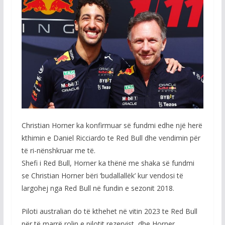
Christian Horner ka konfirmuar së fundmi edhe një herë
kthimin e Daniel Ricciardo te Red Bull dhe vendimin për
të ri-nënshkruar me të.
Shefi i Red Bull, Horner ka thënë me shaka së fundmi
se Christian Horner bëri ‘budallallëk’ kur vendosi të
largohej nga Red Bull në fundin e sezonit 2018.
Piloti australian do të kthehet në vitin 2023 te Red Bull
për të marrë rolin e pilotit rezervist, dhe Horner