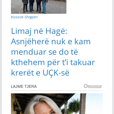
Kosovë-Shqipëri
Limaj në Hagë:
Asnjëherë nuk e kam
menduar se do të
kthehem për t’i takuar
krerët e UÇK-së