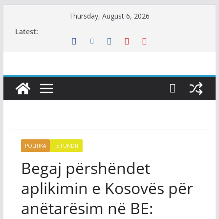
Skip
Thursday, August 6, 2026
to
Latest:
content
POLITIKA
TË FUNDIT
Begaj përshëndet
aplikimin e Kosovës për
anëtarësim në BE: