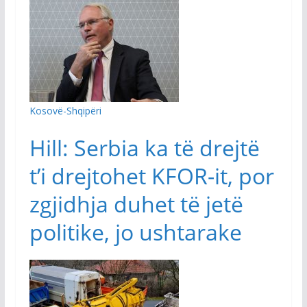
Kosovë-Shqipëri
Hill: Serbia ka të drejtë
t’i drejtohet KFOR-it, por
zgjidhja duhet të jetë
politike, jo ushtarake