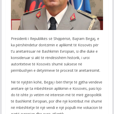
Presidenti i Republikës së Shqipërisë, Bajram Begaj, e
ka përshëndetur dorëzimin e aplikimit të Kosovës për
t’u anëtarësuar në Bashkimin Evropian, si dhe duke e
konsideruar si akt të rëndësishëm historik, i uroi
autoriteteve të Kosovës shumë suksese në
përmbushjen e detyrimeve të procesit të anëtarësimit.
Në të njëjtën kohë, Begaj i bëri thirrje të gjitha vendeve
anëtare që ta mbështesin aplikimin e Kosovës, pasi kjo
do të ishte jo vetëm në interesin më të mirë gjeopolitik
të Bashkimit Evropian, por dhe një kontribut më shumë
në mbështetje të një vendi e një populli me vokacion të
qartë evropian dhe euro-atlantik.