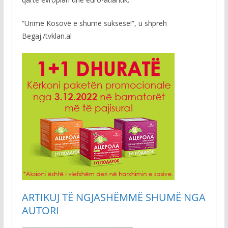
“Urime Kosovë e shumë suksese!”, u shpreh
Begaj./tvklan.al
ARTIKUJ TË NGJASHËM
MË SHUMË NGA
AUTORI