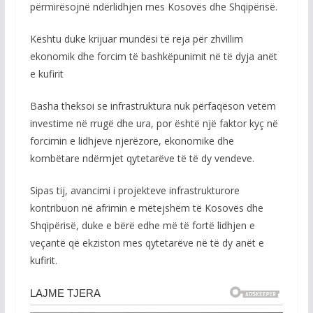
përmirësojnë ndërlidhjen mes Kosovës dhe Shqipërisë.
Kështu duke krijuar mundësi të reja për zhvillim
ekonomik dhe forcim të bashkëpunimit në të dyja anët
e kufirit
Basha theksoi se infrastruktura nuk përfaqëson vetëm
investime në rrugë dhe ura, por është një faktor kyç në
forcimin e lidhjeve njerëzore, ekonomike dhe
kombëtare ndërmjet qytetarëve të të dy vendeve.
Sipas tij, avancimi i projekteve infrastrukturore
kontribuon në afrimin e mëtejshëm të Kosovës dhe
Shqipërisë, duke e bërë edhe më të fortë lidhjen e
veçantë që ekziston mes qytetarëve në të dy anët e
kufirit.