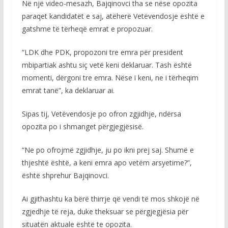
Në një video-mesazh, Bajqinovci tha se nëse opozita
paraqet kandidatët e saj, atëherë Vetëvendosje është e
gatshme të tërheqë emrat e propozuar.
“LDK dhe PDK, propozoni tre emra për president
mbipartiak ashtu siç vetë keni deklaruar. Tash është
momenti, dërgoni tre emra. Nëse i keni, ne i tërheqim
emrat tanë”, ka deklaruar ai.
Sipas tij, Vetëvendosje po ofron zgjidhje, ndërsa
opozita po i shmanget përgjegjësisë.
“Ne po ofrojmë zgjidhje, ju po ikni prej saj. Shumë e
thjeshtë është, a keni emra apo vetëm arsyetime?”,
është shprehur Bajqinovci.
Ai gjithashtu ka bërë thirrje që vendi të mos shkojë në
zgjedhje të reja, duke theksuar se përgjegjësia për
situatën aktuale është te opozita.