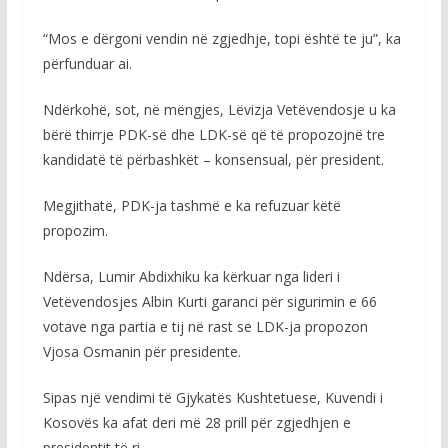
“Mos e dërgoni vendin në zgjedhje, topi është te ju”, ka
përfunduar ai.
Ndërkohë, sot, në mëngjes, Lëvizja Vetëvendosje u ka
bërë thirrje PDK-së dhe LDK-së që të propozojnë tre
kandidatë të përbashkët – konsensual, për president.
Megjithatë, PDK-ja tashmë e ka refuzuar këtë
propozim.
Ndërsa, Lumir Abdixhiku ka kërkuar nga lideri i
Vetëvendosjes Albin Kurti garanci për sigurimin e 66
votave nga partia e tij në rast se LDK-ja propozon
Vjosa Osmanin për presidente.
Sipas një vendimi të Gjykatës Kushtetuese, Kuvendi i
Kosovës ka afat deri më 28 prill për zgjedhjen e
presidentit të ri.