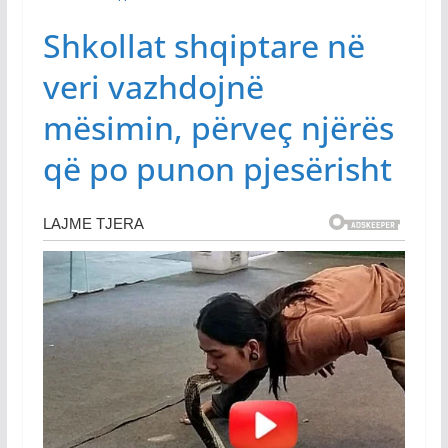
Shkollat shqiptare në
veri vazhdojnë
mësimin, përveç njërës
që po punon pjesërisht