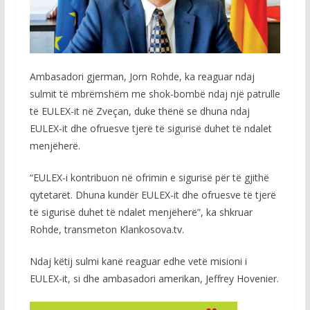
Ambasadori gjerman, Jorn Rohde, ka reaguar ndaj
sulmit të mbrëmshëm me shok-bombë ndaj një patrulle
të EULEX-it në Zveçan, duke thënë se dhuna ndaj
EULEX-it dhe ofruesve tjerë të sigurisë duhet të ndalet
menjëherë.
“EULEX-i kontribuon në ofrimin e sigurisë për të gjithë
qytetarët. Dhuna kundër EULEX-it dhe ofruesve të tjerë
të sigurisë duhet të ndalet menjëherë”, ka shkruar
Rohde, transmeton Klankosova.tv.
Ndaj këtij sulmi kanë reaguar edhe vetë misioni i
EULEX-it, si dhe ambasadori amerikan, Jeffrey Hovenier.