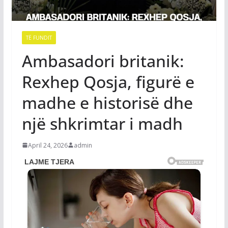
TË FUNDIT
Ambasadori britanik:
Rexhep Qosja, figurë e
madhe e historisë dhe
një shkrimtar i madh
April 24, 2026
admin