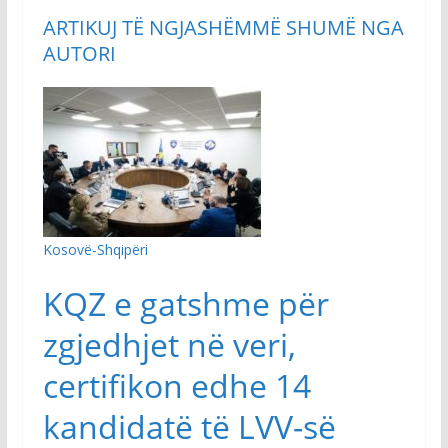
ARTIKUJ TË NGJASHËM
MË SHUMË NGA
AUTORI
Kosovë-Shqipëri
KQZ e gatshme për
zgjedhjet në veri,
certifikon edhe 14
kandidatë të LVV-së