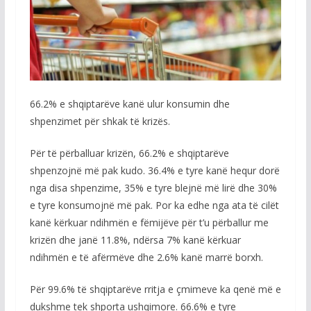
66.2% e shqiptarëve kanë ulur konsumin dhe
shpenzimet për shkak të krizës.
Për të përballuar krizën, 66.2% e shqiptarëve
shpenzojnë më pak kudo. 36.4% e tyre kanë hequr dorë
nga disa shpenzime, 35% e tyre blejnë më lirë dhe 30%
e tyre konsumojnë më pak. Por ka edhe nga ata të cilët
kanë kërkuar ndihmën e fëmijëve për t’u përballur me
krizën dhe janë 11.8%, ndërsa 7% kanë kërkuar
ndihmën e të afërmëve dhe 2.6% kanë marrë borxh.
Për 99.6% të shqiptarëve rritja e çmimeve ka qenë më e
dukshme tek shporta ushqimore. 66.6% e tyre