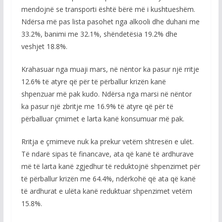
mendojnë se transporti është bërë më i kushtueshëm.
Ndërsa më pas lista pasohet nga alkooli dhe duhani me
33.2%, banimi me 32.1%, shëndetësia 19.2% dhe
veshjet 18.8%.
Krahasuar nga muaji mars, në nëntor ka pasur një rritje
12.6% të atyre që për të përballur krizën kanë
shpenzuar më pak kudo. Ndërsa nga marsi në nëntor
ka pasur një zbritje me 16.9% të atyre që për të
përballuar çmimet e larta kanë konsumuar më pak.
Rritja e çmimeve nuk ka prekur vetëm shtresën e ulët.
Të ndarë sipas të financave, ata që kanë të ardhurave
më të larta kanë zgjedhur të reduktojnë shpenzimet për
të përballur krizën me 64.4%, ndërkohë që ata që kanë
të ardhurat e ulëta kanë reduktuar shpenzimet vetëm
15.8%.