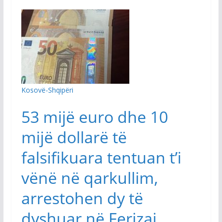
Kosovë-Shqipëri
53 mijë euro dhe 10
mijë dollarë të
falsifikuara tentuan t’i
vënë në qarkullim,
arrestohen dy të
dyshuar në Ferizaj