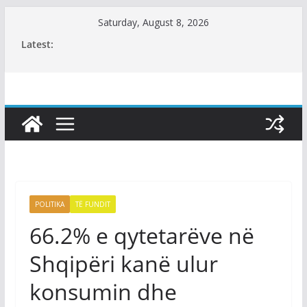
Skip
Saturday, August 8, 2026
to
Latest:
content
POLITIKA
TË FUNDIT
66.2% e qytetarëve në
Shqipëri kanë ulur
konsumin dhe