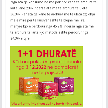
Nga ata që konsumojnë më pak por kanë të ardhura të
larta janë 23%, ndërsa ata me të ardhura të ulëta
36.3%. Për ata që kanë të ardhura më të ulëta zgjidhja
me e mirë për të kursyer është të blejnë më lirë,
mënyrë kjo e përdorur nga 45.9%, ndërsa nga ata me
të ardhura të larta kjo metodë është përdorur nga
24.3% e tyre.